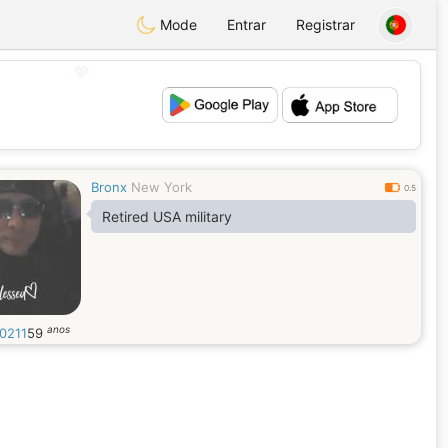
Mode
Entrar
Registrar
💖
💕
Bronx
New York
0.5
Retired USA military
anos
0211
59