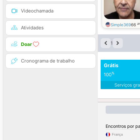
Videochamada
a
Simple369
66
Atividades
1
Doar
Cronograma de trabalho
Grátis
%
100
Serviços gra
Encontros por pa
França