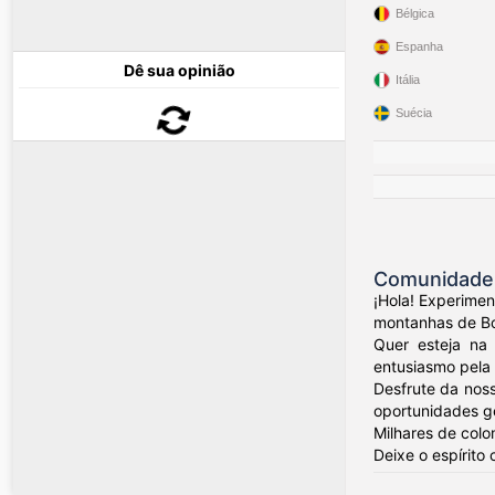
Bélgica
Espanha
Dê sua opinião
Itália
Suécia
Comunidade 
¡Hola! Experime
montanhas de Bog
Quer esteja na 
entusiasmo pela 
Desfrute da nos
oportunidades ge
Milhares de colo
Deixe o espírito