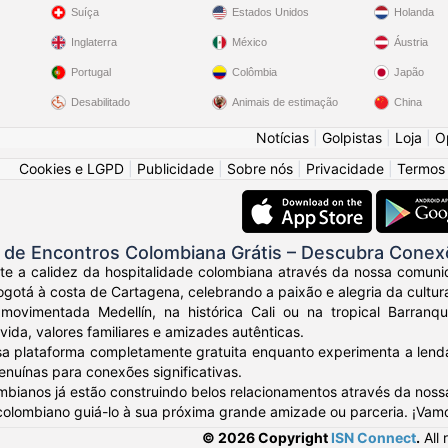
Suíça
Estados Unidos
Holanda
Inglaterra
México
Áustria
Portugal
Colômbia
Japão
Desabilitado
Animais de estimação
China
Notícias
|
Golpistas
|
Loja
|
O
Cookies e LGPD
|
Publicidade
|
Sobre nós
|
Privacidade
|
Termos
de Encontros Colombiana Grátis – Descubra Conex
nte a calidez da hospitalidade colombiana através da nossa comuni
otá à costa de Cartagena, celebrando a paixão e alegria da cultur
movimentada Medellín, na histórica Cali ou na tropical Barranq
vida, valores familiares e amizades autênticas.
sa plataforma completamente gratuita enquanto experimenta a lendá
nuínas para conexões significativas.
mbianos já estão construindo belos relacionamentos através da noss
 colombiano guiá-lo à sua próxima grande amizade ou parceria. ¡Vam
© 2026 Copyright
ISN Connect
.
All 