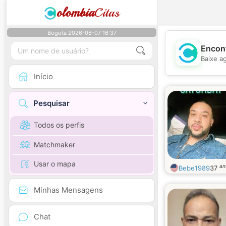
olombia
Citas
Bogota 2026-08-07 16:37
Encont
Baixe a
Início
Pesquisar
Todos os perfis
Matchmaker
Usar o mapa
an
Bebe1989
37
Minhas Mensagens
Chat