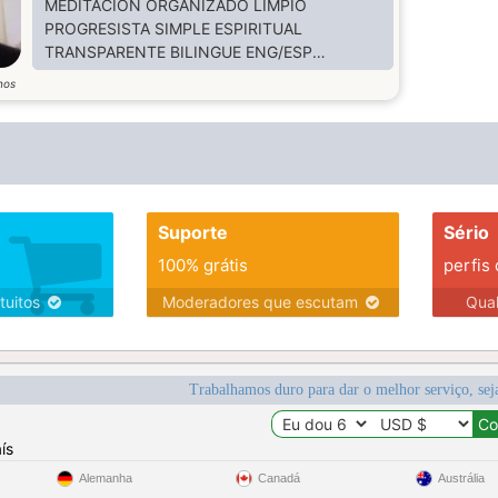
MEDITACION ORGANIZADO LIMPIO
PROGRESISTA SIMPLE ESPIRITUAL
TRANSPARENTE BILINGUE ENG/ESP
JUGETON ESTILO DE VIDA SALUDABLE
nos
Suporte
Sério
100% grátis
perfis
tuitos
Moderadores que escutam
Qua
Trabalhamos duro para dar o melhor serviço, sej
ís
Alemanha
Canadá
Austrália