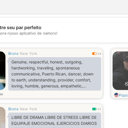
re seu par perfeito
gora nosso aplicativo de namoro!
💖
💕
Bronx
New York
0.4
Genuine, respectful, honest, outgoing,
hardworking, traveling, spontaneous
communicative, Puerto Rican, dancer, down
to earth, understanding, provider, comfort,
loving, humble, generous, empathetic,
reliable, reasonable
os
Pops
Bronx
New York
0.7
LIBRE DE DRAMA LIBRE DE STRESS LIBRE DE
EQUIPAJE EMOCIONAL EJERCICIOS DIARIOS