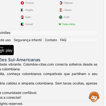
Tunísia
Filipinas
Argélia
Líbano
Egito
Golfo
Kuwait
Toda a lista
piniões
 de uso
|
Segurança infantil
|
Contato
|
FAQ
ões Sul-Americanas
dade vibrante. Colombia-citas.com conecta solteiros desde as
a colombiana.
uilla, conheça colombianos compatíveis que partilham o seu
ria calidez e simpatia colombiana. Sem taxas ocultas, apenas
a comunidade confiável.
Assistance
os a conectar!
rights reserved.