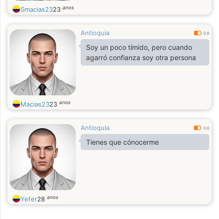
anos
Smacias23
23
Antioquia
0.6
Soy un poco tímido, pero cuando
agarró confianza soy otra persona
anos
Macias23
23
Antioquia
0.6
Tienes que cónocerme
anos
Yefer
28