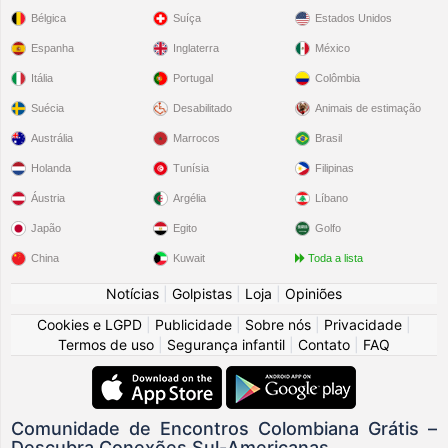
Bélgica
Suíça
Estados Unidos
Espanha
Inglaterra
México
Itália
Portugal
Colômbia
Suécia
Desabilitado
Animais de estimação
Austrália
Marrocos
Brasil
Holanda
Tunísia
Filipinas
Áustria
Argélia
Líbano
Japão
Egito
Golfo
China
Kuwait
Toda a lista
Notícias
|
Golpistas
|
Loja
|
Opiniões
Cookies e LGPD
|
Publicidade
|
Sobre nós
|
Privacidade
|
Termos de uso
|
Segurança infantil
|
Contato
|
FAQ
Comunidade de Encontros Colombiana Grátis –
Descubra Conexões Sul-Americanas