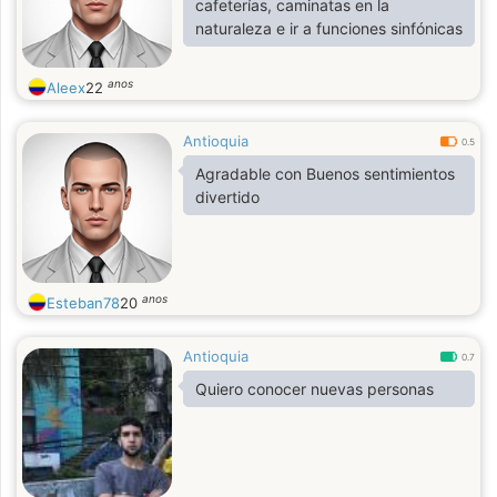
cafeterías, caminatas en la
naturaleza e ir a funciones sinfónicas
anos
Aleex
22
Antioquia
0.5
Agradable con Buenos sentimientos
divertido
anos
Esteban78
20
Antioquia
0.7
Quiero conocer nuevas personas