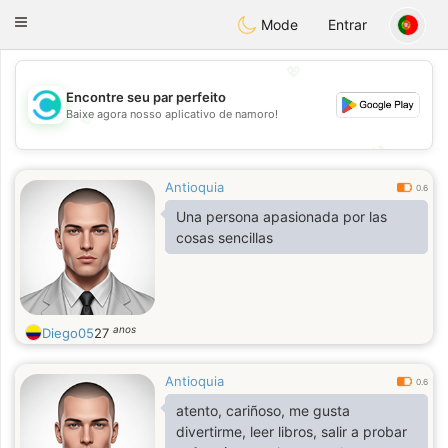
olombia
Citas
Toggle
Mode
Entrar
navigation
💖
Encontre seu par perfeito
Baixe agora nosso aplicativo de namoro!
💖
💕
💕
Antioquia
0.6
Una persona apasionada por las
cosas sencillas
anos
Diego05
27
Antioquia
0.6
atento, cariñoso, me gusta
divertirme, leer libros, salir a probar