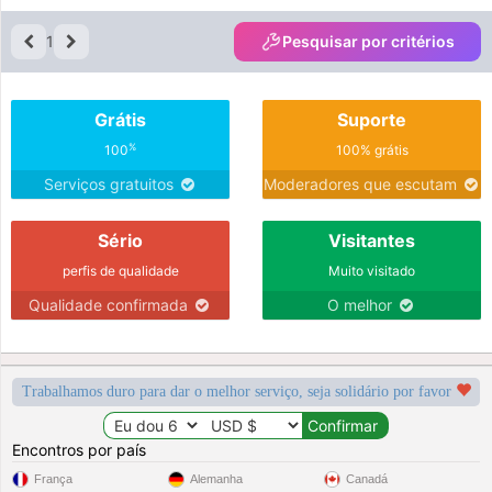
1
Pesquisar por critérios
Grátis
Suporte
%
100
100% grátis
Serviços gratuitos
Moderadores que escutam
Sério
Visitantes
perfis de qualidade
Muito visitado
Qualidade confirmada
O melhor
Trabalhamos duro para dar o melhor serviço, seja solidário por favor
Encontros por país
França
Alemanha
Canadá