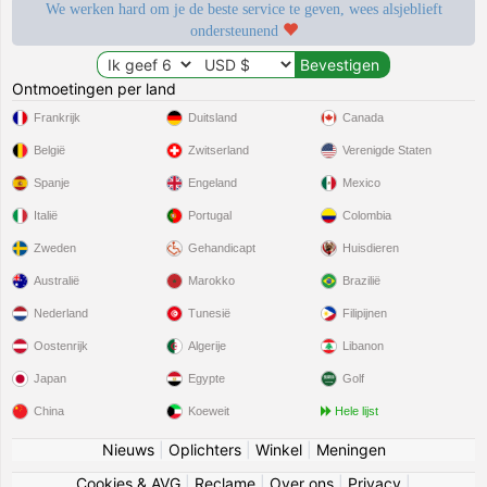
We werken hard om je de beste service te geven, wees alsjeblieft
ondersteunend
Ontmoetingen per land
Frankrijk
Duitsland
Canada
België
Zwitserland
Verenigde Staten
Spanje
Engeland
Mexico
Italië
Portugal
Colombia
Zweden
Gehandicapt
Huisdieren
Australië
Marokko
Brazilië
Nederland
Tunesië
Filipijnen
Oostenrijk
Algerije
Libanon
Japan
Egypte
Golf
China
Koeweit
Hele lijst
Nieuws
|
Oplichters
|
Winkel
|
Meningen
Cookies & AVG
|
Reclame
|
Over ons
|
Privacy
|