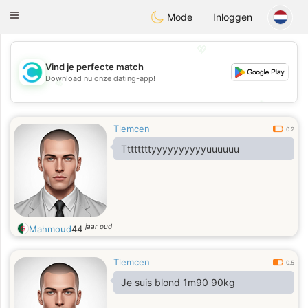
olombia
Citas
Toggle
Mode
Inloggen
navigation
💖
Vind je perfecte match
Download nu onze dating-app!
💖
💕
💕
Tlemcen
0.2
Ttttttttyyyyyyyyyyuuuuuu
jaar oud
Mahmoud
44
Tlemcen
0.5
Je suis blond 1m90 90kg