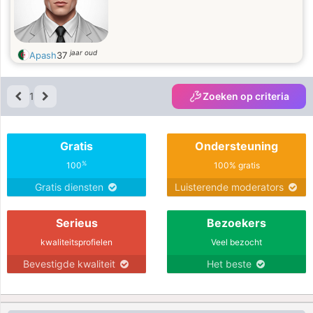
jaar oud
Apash
37
1
Zoeken op criteria
Gratis
Ondersteuning
%
100
100% gratis
Gratis diensten
Luisterende moderators
Serieus
Bezoekers
kwaliteitsprofielen
Veel bezocht
Bevestigde kwaliteit
Het beste