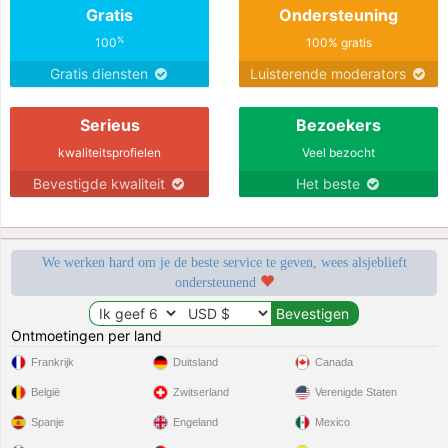
Gratis
Ondersteuning
%
100
100% gratis
Gratis diensten
Luisterende moderators
Serieus
Bezoekers
kwaliteitsprofielen
Veel bezocht
Bevestigde kwaliteit
Het beste
We werken hard om je de beste service te geven, wees alsjeblieft
ondersteunend
Ontmoetingen per land
Frankrijk
Duitsland
Canada
België
Zwitserland
Verenigde Staten
Spanje
Engeland
Mexico