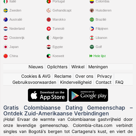
Italië
Portugal
Colombia
Zweden
Gehandicapt
Huisdieren
Australië
Marokko
Brazilië
Nederland
Tunesië
Filipijnen
Oostenrijk
Algerije
Libanon
Japan
Egypte
Golf
China
Koeweit
Hele lijst
Nieuws
|
Oplichters
|
Winkel
|
Meningen
Cookies & AVG
|
Reclame
|
Over ons
|
Privacy
|
Gebruiksvoorwaarden
|
Kinderveiligheid
|
Contact
|
FAQ
Gratis Colombiaanse Dating Gemeenschap –
Ontdek Zuid-Amerikaanse Verbindingen
¡Hola! Ervaar de warmte van Colombiaanse gastvrijheid door
onze levendige gemeenschap. Colombia-citas.com verbindt
singles van Bogotá's bergen tot Cartagena's kust, en viert de