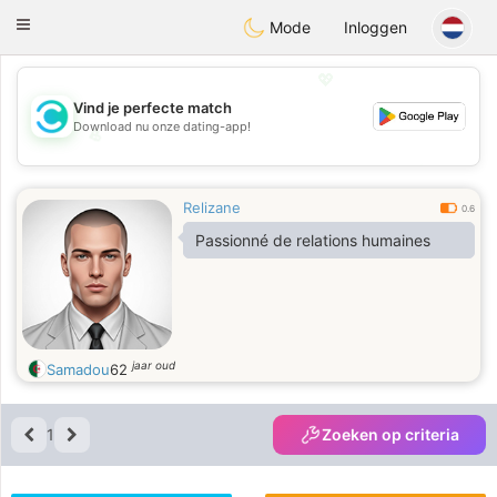
olombia
Citas
Toggle
Mode
Inloggen
navigation
💖
Vind je perfecte match
Download nu onze dating-app!
💖
💕
💕
Relizane
0.6
Passionné de relations humaines
jaar oud
Samadou
62
1
Zoeken op criteria