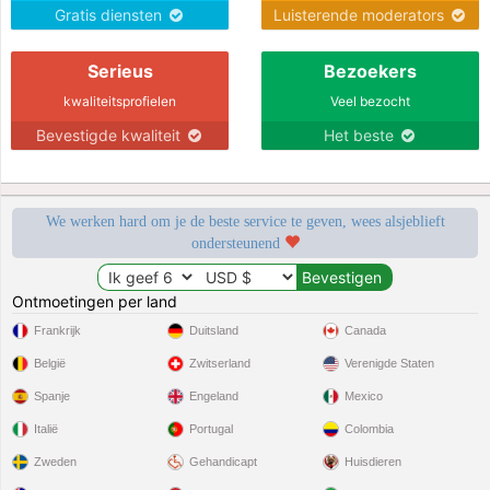
Gratis diensten
Luisterende moderators
Serieus
Bezoekers
kwaliteitsprofielen
Veel bezocht
Bevestigde kwaliteit
Het beste
We werken hard om je de beste service te geven, wees alsjeblieft
ondersteunend
Ontmoetingen per land
Frankrijk
Duitsland
Canada
België
Zwitserland
Verenigde Staten
Spanje
Engeland
Mexico
Italië
Portugal
Colombia
Zweden
Gehandicapt
Huisdieren