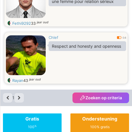
une femme pour relation sérieux
jaar oud
Fethi9292
33
Chlef
0.6
Respect and honesty and openness
jaar oud
Rayan
43
1
Zoeken op criteria
Gratis
Ondersteuning
%
100
100% gratis