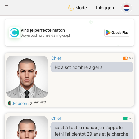
olombia
Citas
Toggle
Mode
Inloggen
navigation
💖
Vind je perfecte match
Download nu onze dating-app!
💖
💕
💕
Chlef
0.5
Holà sot hombre algeria
jaar oud
Foucon
52
Chlef
0.8
salut à tout le monde je m'appelle
fethi j'ai bientot 29 ans et je cherche