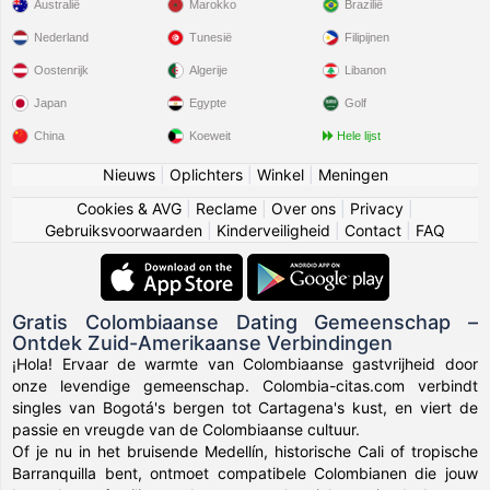
Australië
Marokko
Brazilië
Nederland
Tunesië
Filipijnen
Oostenrijk
Algerije
Libanon
Japan
Egypte
Golf
China
Koeweit
Hele lijst
Nieuws
|
Oplichters
|
Winkel
|
Meningen
Cookies & AVG
|
Reclame
|
Over ons
|
Privacy
|
Gebruiksvoorwaarden
|
Kinderveiligheid
|
Contact
|
FAQ
Gratis Colombiaanse Dating Gemeenschap –
Ontdek Zuid-Amerikaanse Verbindingen
¡Hola! Ervaar de warmte van Colombiaanse gastvrijheid door
onze levendige gemeenschap. Colombia-citas.com verbindt
singles van Bogotá's bergen tot Cartagena's kust, en viert de
passie en vreugde van de Colombiaanse cultuur.
Of je nu in het bruisende Medellín, historische Cali of tropische
Barranquilla bent, ontmoet compatibele Colombianen die jouw