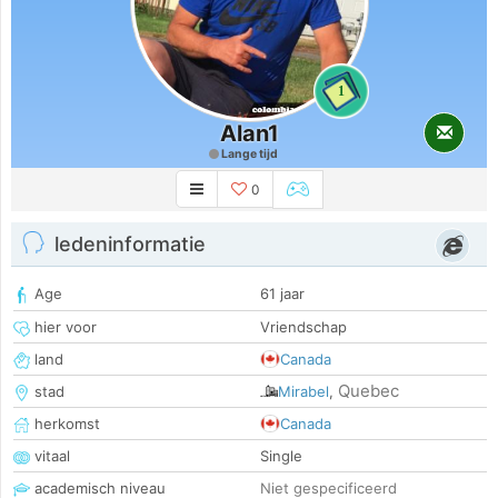
1
Alan1
Lange tijd
0
ledeninformatie
Age
61 jaar
hier voor
Vriendschap
land
Canada
Quebec
stad
Mirabel
,
herkomst
Canada
vitaal
Single
academisch niveau
Niet gespecificeerd