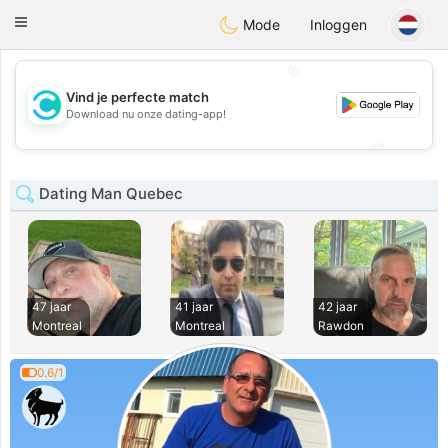
olombia
Citas
Toggle
Mode
Inloggen
navigation
💖
Vind je perfecte match
💖
Download nu onze dating-app!
💕
💕
Dating Man Quebec
47 jaar
41 jaar
42 jaar
Montreal
Montreal
Rawdon
0.6/1