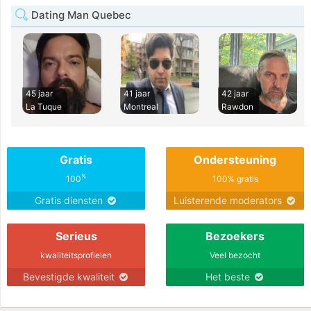
Dating Man Quebec
45 jaar
41 jaar
42 jaar
La Tuque
Montreal
Rawdon
Gratis
Ondersteuning
%
100
100% gratis
Gratis diensten
Luisterende moderators
Serieus
Bezoekers
kwaliteitsprofielen
Veel bezocht
Bevestigde kwaliteit
Het beste