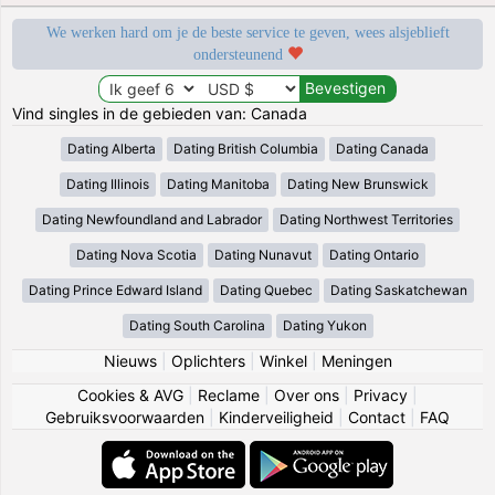
We werken hard om je de beste service te geven, wees alsjeblieft
ondersteunend
Vind singles in de gebieden van: Canada
Dating Alberta
Dating British Columbia
Dating Canada
Dating Illinois
Dating Manitoba
Dating New Brunswick
Dating Newfoundland and Labrador
Dating Northwest Territories
Dating Nova Scotia
Dating Nunavut
Dating Ontario
Dating Prince Edward Island
Dating Quebec
Dating Saskatchewan
Dating South Carolina
Dating Yukon
Nieuws
|
Oplichters
|
Winkel
|
Meningen
Cookies & AVG
|
Reclame
|
Over ons
|
Privacy
|
Gebruiksvoorwaarden
|
Kinderveiligheid
|
Contact
|
FAQ