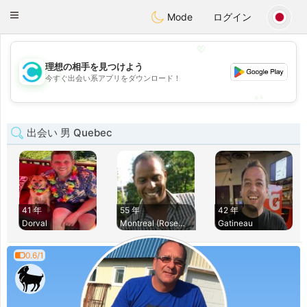
olombia
Citas
Toggle
Mode
ログイン
navigation
💖
理想の相手を見つけよう
💖
今すぐ出会い系アプリをダウンロード！
💕
💕
出会い 男 Quebec
41 年
55 年
42 年
Dorval
Montreal (Rosemont
Gatineau
0.6/1