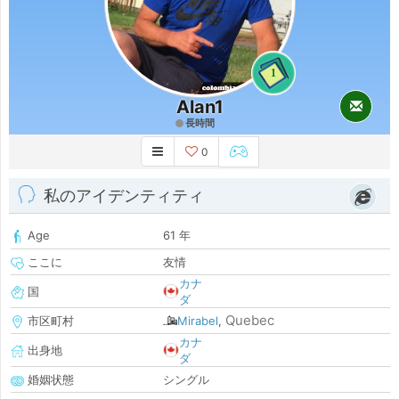
1
Alan1
長時間
0
私のアイデンティティ
Age
61 年
ここに
友情
カナ
国
ダ
Quebec
市区町村
Mirabel
,
カナ
出身地
ダ
婚姻状態
シングル