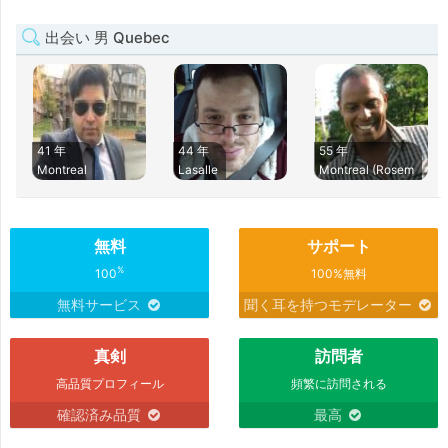
出会い 男 Quebec
41 年
44 年
55 年
Montreal
Lasalle
Montreal (Rosem
無料
サポート
%
100
100%無料
無料サービス
聞く耳を持つモデレーター
真剣
訪問者
高品質プロフィール
頻繁に訪問される
確認済み品質
最高