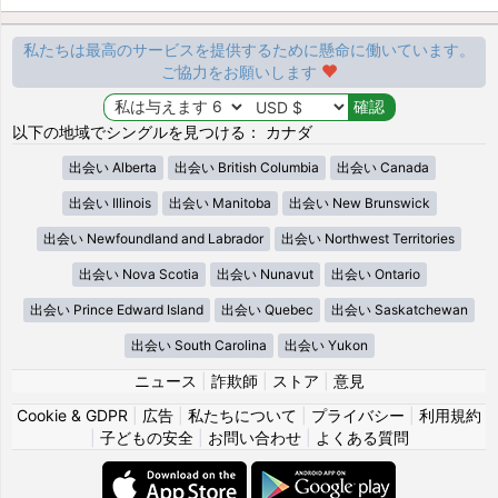
私たちは最高のサービスを提供するために懸命に働いています。
ご協力をお願いします
以下の地域でシングルを見つける： カナダ
出会い Alberta
出会い British Columbia
出会い Canada
出会い Illinois
出会い Manitoba
出会い New Brunswick
出会い Newfoundland and Labrador
出会い Northwest Territories
出会い Nova Scotia
出会い Nunavut
出会い Ontario
出会い Prince Edward Island
出会い Quebec
出会い Saskatchewan
出会い South Carolina
出会い Yukon
ニュース
|
詐欺師
|
ストア
|
意見
Cookie & GDPR
|
広告
|
私たちについて
|
プライバシー
|
利用規約
|
子どもの安全
|
お問い合わせ
|
よくある質問