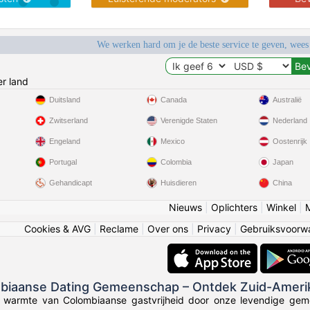
We werken hard om je de beste service te geven, wees
r land
Duitsland
Canada
Australië
Zwitserland
Verenigde Staten
Nederland
Engeland
Mexico
Oostenrijk
Portugal
Colombia
Japan
Gehandicapt
Huisdieren
China
Nieuws
|
Oplichters
|
Winkel
|
Cookies & AVG
|
Reclame
|
Over ons
|
Privacy
|
Gebruiksvoorw
mbiaanse Dating Gemeenschap – Ontdek Zuid-Ameri
e warmte van Colombiaanse gastvrijheid door onze levendige gem