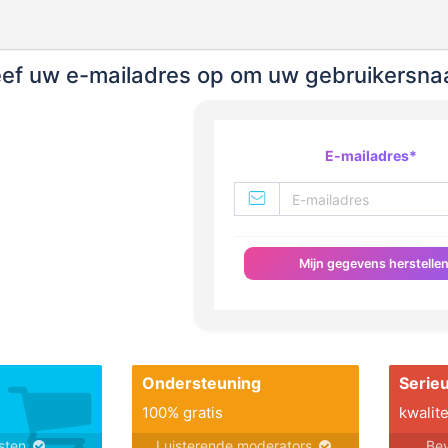
ef uw e-mailadres op om uw gebruikersnaa
E-mailadres
*
Mijn gegevens herstelle
Ondersteuning
Serie
100% gratis
kwalite
nsten
Luisterende moderators
Bev