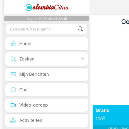
olombia
Citas
Bogota 2026-08-05 23:45
Ge
Home
Zoeken
Mijn Berichten
Chat
Video-oproep
Gratis
%
100
Activiteiten
Gratis die