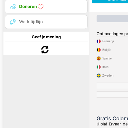
Doneren
Werk tijdlijn
Ontmoetingen pe
Geef je mening
Frankrijk
België
Spanje
Italië
Zweden
Gratis Colo
¡Hola! Ervaar d