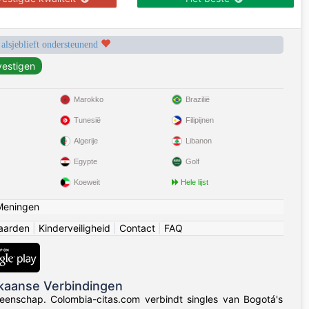
 alsjeblieft ondersteunend
Marokko
Brazilië
Tunesië
Filipijnen
Algerije
Libanon
Egypte
Golf
Koeweit
Hele lijst
Meningen
aarden
|
Kinderveiligheid
|
Contact
|
FAQ
kaanse Verbindingen
eenschap. Colombia-citas.com verbindt singles van Bogotá's