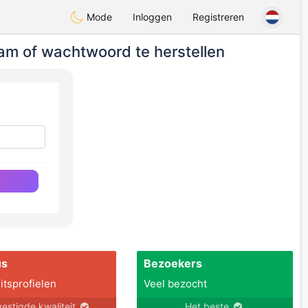
Mode
Inloggen
Registreren
m of wachtwoord te herstellen
n
us
Bezoekers
itsprofielen
Veel bezocht
estigde kwaliteit
Het beste