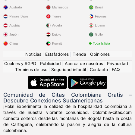
Australia
Marruecos
Brasil
Países Bajos
Túnez
Filipinas
Austria
Argelia
Líbano
Japón
Egipto
Golfo
China
Kuwait
Toda la lista
Noticias
|
Estafadores
|
Tienda
|
Opiniones
Cookies y RGPD
|
Publicidad
|
Acerca de nosotros
|
Privacidad
|
Términos de uso
|
Seguridad infantil
|
Contacto
|
FAQ
Comunidad de Citas Colombiana Gratis –
Descubre Conexiones Sudamericanas
¡Hola! Experimenta la calidez de la hospitalidad colombiana a
través de nuestra vibrante comunidad. Colombia-citas.com
conecta solteros desde las montañas de Bogotá hasta la costa
de Cartagena, celebrando la pasión y alegría de la cultura
colombiana.