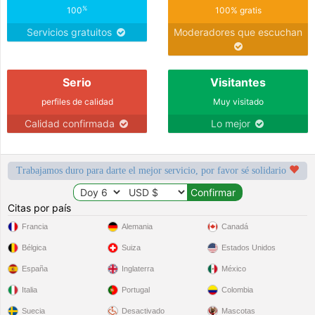
%
100
100% gratis
Servicios gratuitos
Moderadores que escuchan
Serio
Visitantes
perfiles de calidad
Muy visitado
Calidad confirmada
Lo mejor
Trabajamos duro para darte el mejor servicio, por favor sé solidario
Citas por país
Francia
Alemania
Canadá
Bélgica
Suiza
Estados Unidos
España
Inglaterra
México
Italia
Portugal
Colombia
Suecia
Desactivado
Mascotas