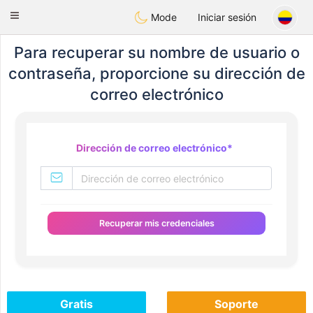
olombia
Citas
Toggle
Mode
Iniciar sesión
navigation
Para recuperar su nombre de usuario o
contraseña, proporcione su dirección de
correo electrónico
Dirección de correo electrónico
*
Recuperar mis credenciales
Gratis
Soporte