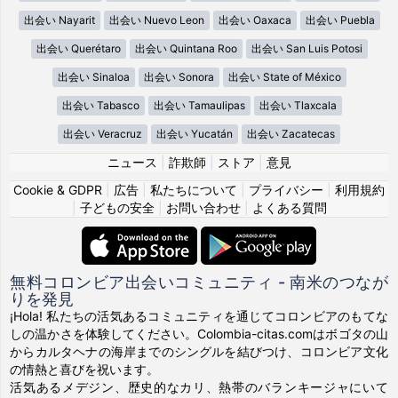
出会い Nayarit
出会い Nuevo Leon
出会い Oaxaca
出会い Puebla
出会い Querétaro
出会い Quintana Roo
出会い San Luis Potosi
出会い Sinaloa
出会い Sonora
出会い State of México
出会い Tabasco
出会い Tamaulipas
出会い Tlaxcala
出会い Veracruz
出会い Yucatán
出会い Zacatecas
ニュース
|
詐欺師
|
ストア
|
意見
Cookie & GDPR
|
広告
|
私たちについて
|
プライバシー
|
利用規約
|
子どもの安全
|
お問い合わせ
|
よくある質問
無料コロンビア出会いコミュニティ - 南米のつなが
りを発見
¡Hola! 私たちの活気あるコミュニティを通じてコロンビアのもてな
しの温かさを体験してください。Colombia-citas.comはボゴタの山
からカルタヘナの海岸までのシングルを結びつけ、コロンビア文化
の情熱と喜びを祝います。
活気あるメデジン、歴史的なカリ、熱帯のバランキージャにいて