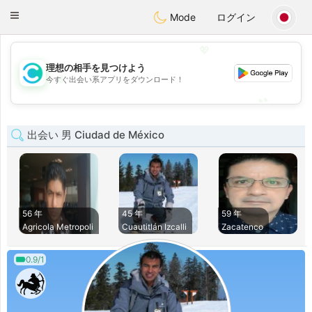
olombia
Citas
Toggle
Mode
ログイン
navigation
💖
理想の相手を見つけよう
💖
今すぐ出会い系アプリをダウンロード！
💕
💕
出会い 男 Ciudad de México
56 年
45 年
59 年
Agricola Metropoli
Cuautitlán Izcalli
Zacatenco
0.9/1