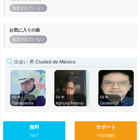
指定されていない
お気に入りの曲
指定されていない
出会い 男 Ciudad de México
49 年
56 年
59 年
Tlalnepantla
Agricola Metrop
Zacatenco
無料
サポート
%
100
100%無料