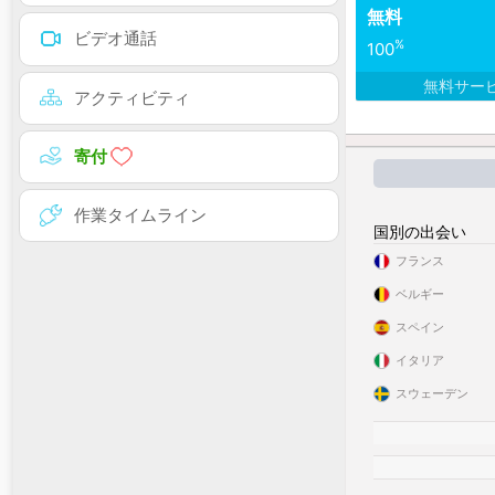
無料
ビデオ通話
%
100
無料サー
アクティビティ
寄付
作業タイムライン
国別の出会い
フランス
ベルギー
スペイン
イタリア
スウェーデン