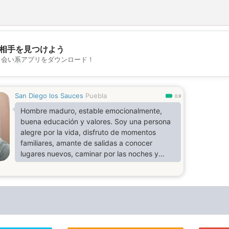
相手を見つけよう
出会い系アプリをダウンロード！
💖
💕
San Diego los Sauces
Puebla
0.9
Hombre maduro, estable emocionalmente,
buena educación y valores. Soy una persona
alegre por la vida, disfruto de momentos
familiares, amante de salidas a conocer
lugares nuevos, caminar por las noches y
beber ya sea un café o una copa de vino,
apasionado por la lectura y la superación
personal, trato de mantener mi salud en
buenas condiciones y mi cuerpo de igual
manera.