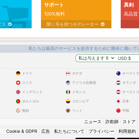
サポート
真剣
100%無料
高品質
ビス
聞く耳を持つモデレーター
私たちは最高のサービスを提供するために懸命に働いて
ドイツ
カナダ
オースト
スイス
アメリカ合衆国
オランダ
イングランド
メキシコ
オースト
ポルトガル
コロンビア
日本
無効
ペット
中国
ニュース
|
詐欺師
|
ストア
Cookie & GDPR
|
広告
|
私たちについて
|
プライバシー
|
利用規約