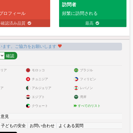
訪問者
プロフィール
頻繁に訪問される
確認済み品質
最高
います。ご協力をお願いします
ラリア
モロッコ
ブラジル
チュニジア
フィリピン
リア
アルジェリア
レバノン
エジプト
湾岸
クウェート
すべてのリスト
|
意見
|
子どもの安全
|
お問い合わせ
|
よくある質問