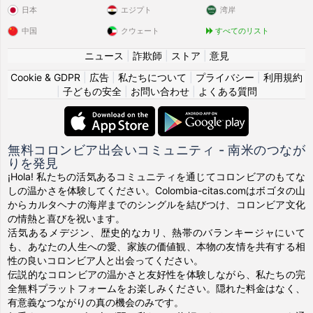
日本
エジプト
湾岸
中国
クウェート
すべてのリスト
ニュース
|
詐欺師
|
ストア
|
意見
Cookie & GDPR
|
広告
|
私たちについて
|
プライバシー
|
利用規約
|
子どもの安全
|
お問い合わせ
|
よくある質問
無料コロンビア出会いコミュニティ - 南米のつなが
りを発見
¡Hola! 私たちの活気あるコミュニティを通じてコロンビアのもてな
しの温かさを体験してください。Colombia-citas.comはボゴタの山
からカルタヘナの海岸までのシングルを結びつけ、コロンビア文化
の情熱と喜びを祝います。
活気あるメデジン、歴史的なカリ、熱帯のバランキージャにいて
も、あなたの人生への愛、家族の価値観、本物の友情を共有する相
性の良いコロンビア人と出会ってください。
伝説的なコロンビアの温かさと友好性を体験しながら、私たちの完
全無料プラットフォームをお楽しみください。隠れた料金はなく、
有意義なつながりの真の機会のみです。