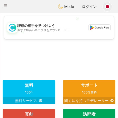
olombia
Citas
Toggle
Mode
ログイン
navigation
💖
理想の相手を見つけよう
今すぐ出会い系アプリをダウンロード！
💖
💕
💕
無料
サポート
%
100
100%無料
無料サービス
聞く耳を持つモデレーター
真剣
訪問者