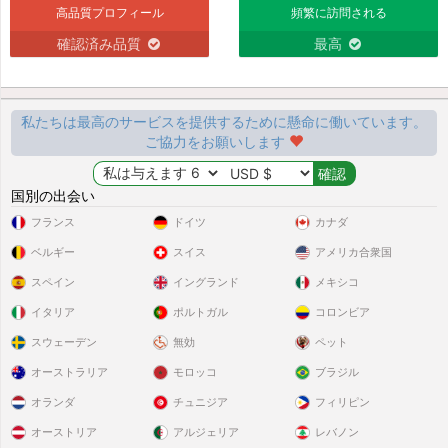
高品質プロフィール
頻繁に訪問される
確認済み品質
最高
私たちは最高のサービスを提供するために懸命に働いています。
ご協力をお願いします
国別の出会い
フランス
ドイツ
カナダ
ベルギー
スイス
アメリカ合衆国
スペイン
イングランド
メキシコ
イタリア
ポルトガル
コロンビア
スウェーデン
無効
ペット
オーストラリア
モロッコ
ブラジル
オランダ
チュニジア
フィリピン
オーストリア
アルジェリア
レバノン