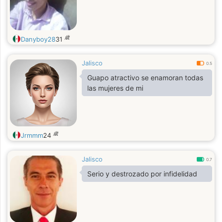
歳
Danyboy28
31
Jalisco
0.5
Guapo atractivo se enamoran todas
las mujeres de mi
歳
Jrmmm
24
Jalisco
0.7
Serio y destrozado por infidelidad