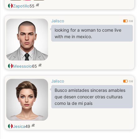
歳
Zapotillo
55
Jalisco
0.6
looking for a woman to come live
with me in mexico.
歳
Meessolo
65
Jalisco
0.6
Busco amistades sinceras amables
que desen conocer otras culturas
como la de mi país
歳
Jesica
49