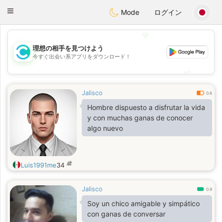
olombia
Citas
Toggle
Mode
ログイン
navigation
💖
理想の相手を見つけよう
💖
今すぐ出会い系アプリをダウンロード！
💕
💕
Jalisco
0.6
Hombre dispuesto a disfrutar la vida
y con muchas ganas de conocer
algo nuevo
歳
Luis1991me
34
Jalisco
0.9
Soy un chico amigable y simpático
con ganas de conversar