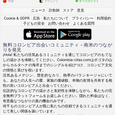
中国
クウェート
すべてのリスト
ニュース
|
詐欺師
|
ストア
|
意見
Cookie & GDPR
|
広告
|
私たちについて
|
プライバシー
|
利用規約
|
子どもの安全
|
お問い合わせ
|
よくある質問
無料コロンビア出会いコミュニティ - 南米のつなが
りを発見
¡Hola! 私たちの活気あるコミュニティを通じてコロンビアのもてな
しの温かさを体験してください。Colombia-citas.comはボゴタの山
からカルタヘナの海岸までのシングルを結びつけ、コロンビア文化
の情熱と喜びを祝います。
活気あるメデジン、歴史的なカリ、熱帯のバランキージャにいて
も、あなたの人生への愛、家族の価値観、本物の友情を共有する相
性の良いコロンビア人と出会ってください。
伝説的なコロンビアの温かさと友好性を体験しながら、私たちの完
全無料プラットフォームをお楽しみください。隠れた料金はなく、
有意義なつながりの真の機会のみです。
何千ものコロンビア人が既に私たちの信頼できるコミュニティを通
じて美しい関係を築いています。