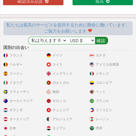
確認済み品質
最高
私たちは最高のサービスを提供するために懸命に働いています。
ご協力をお願いします
国別の出会い
フランス
ドイツ
カナダ
ベルギー
スイス
アメリカ合衆国
スペイン
イングランド
メキシコ
イタリア
ポルトガル
コロンビア
スウェーデン
無効
ペット
オーストラリア
モロッコ
ブラジル
オランダ
チュニジア
フィリピン
オーストリア
アルジェリア
レバノン
日本
エジプト
湾岸