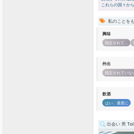
これらの国々か
私のことを
興味
指定されていない
外出
指定されていな
飲酒
はい、適度に
出会い 男 Tol