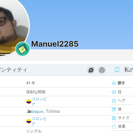
Manuel2285
2
デンティティ
私
41 年
探す
深刻な関係
目
コロンビ
ヘア
ア
体
Tolima
Ibague
,
サイズ
コロンビ
ア
体重
シングル