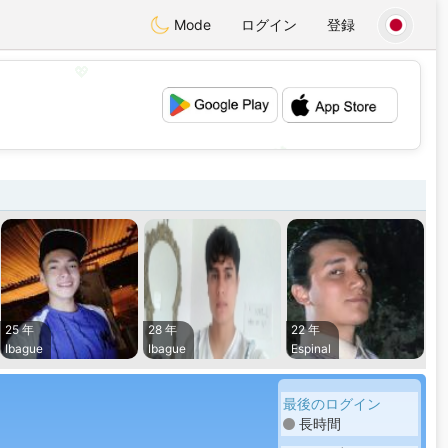
Mode
ログイン
登録
💖
💕
25 年
28 年
22 年
Ibague
Ibague
Espinal
最後のログイン
長時間