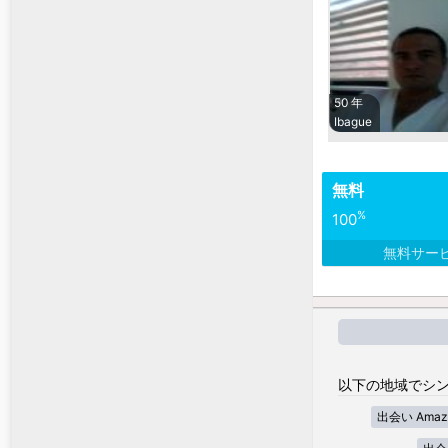
50 年
Ibague
無料
%
100
無料サー
以下の地域でシン
出会い Amaz