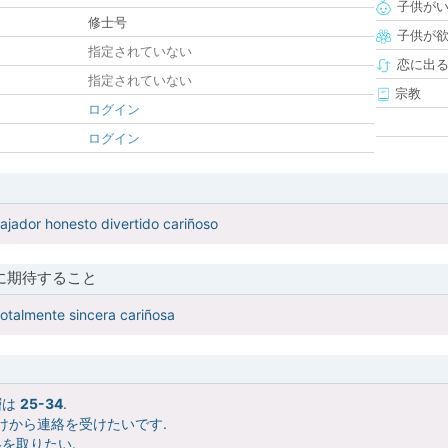
子供が
修士号
子供が
指定されていない
恋に出
指定されていない
宗教
ログイン
ログイン
jador honesto divertido cariñoso
に期待すること
otalmente sincera cariñosa
層は
25-34
.
けから連絡を受けたいです.
を取りたい.