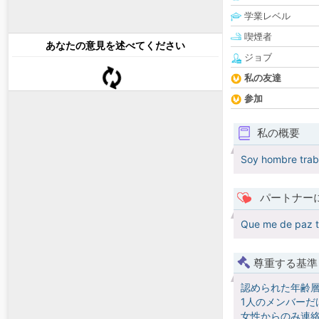
学業レベル
喫煙者
あなたの意見を述べてください
ジョブ
私の友達
参加
私の概要
Soy hombre traba
パートナー
Que me de paz t
尊重する基準
認められた年齢
1人のメンバーだ
女性からのみ連絡