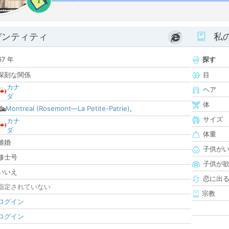
1
デンティティ
私
67 年
探す
深刻な関係
目
カナ
ヘア
ダ
体
Montreal (Rosemont—La Petite-Patrie)
,
サイズ
カナ
ダ
体重
離婚
子供が
修士号
子供が
いいえ
恋に出
指定されていない
宗教
ログイン
ログイン