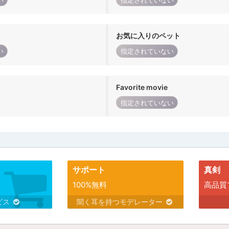
い
指定されていない
お気に入りのペット
い
指定されていない
Favorite movie
指定されていない
サポート
真剣
100%無料
高品質
ビス
聞く耳を持つモデレーター