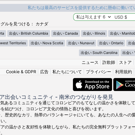
私たちは最高のサービスを提供するために懸命に働いて
グルを見つける： カナダ
ta
出会い British Columbia
出会い Canada
出会い Illinois
出会い Manito
st Territories
出会い Nova Scotia
出会い Nunavut
出会い Ontario
出会い
出会い South Carolina
出会い Y
ニュース
|
詐欺師
|
ストア
Cookie & GDPR
|
広告
|
私たちについて
|
プライバシー
|
利用規約
ア出会いコミュニティ - 南米のつながりを発見
ちの活気あるコミュニティを通じてコロンビアのもてなしの温かさを体験してくださ
ルを結びつけ、コロンビア文化の情熱と喜びを祝います。
ン、歴史的なカリ、熱帯のバランキージャにいても、あなたの人生への
さい。
ビアの温かさと友好性を体験しながら、私たちの完全無料プラットフォ
す。