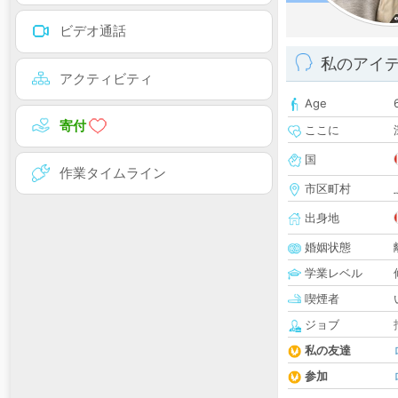
ビデオ通話
私のアイ
アクティビティ
Age
寄付
ここに
国
作業タイムライン
市区町村
出身地
婚姻状態
学業レベル
喫煙者
ジョブ
私の友達
参加