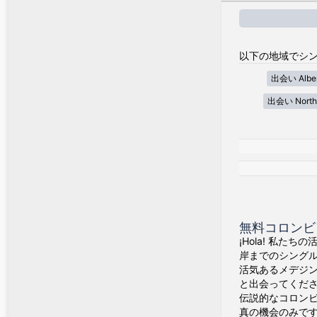
以下の地域でシン
出会い Alber
出会い Northwe
無料コロンビ
¡Hola! 私た
岸までのシング
活気あるメデジ
と出会ってくだ
伝説的なコロン
真の機会のみで