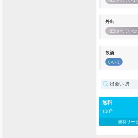
指定されていな
外出
指定されていな
飲酒
いいえ
出会い 男
無料
%
100
無料サー