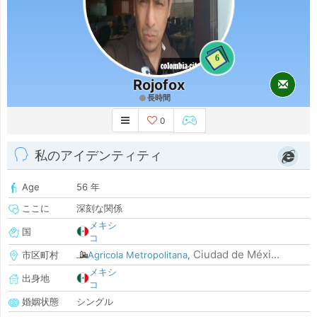
6
Rojofox
長時間
0
私のアイデンティティ
Age
56 年
ここに
深刻な関係
メキシ
国
コ
Ciudad de Méxi...
市区町村
Agricola Metropolitana
,
メキシ
出身地
コ
婚姻状態
シングル