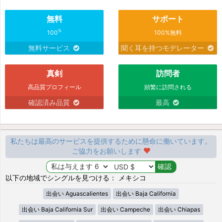
無料
サポート
%
100
100%無料
無料サービス
聞く耳を持つモデレーター
真剣
訪問者
高品質プロフィール
頻繁に訪問される
確認済み品質
最高
私たちは最高のサービスを提供するために懸命に働いています。
ご協力をお願いします
以下の地域でシングルを見つける： メキシコ
出会い Aguascalientes
出会い Baja California
出会い Baja California Sur
出会い Campeche
出会い Chiapas