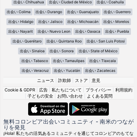
出会い Chihuahua
出会い Ciudad de México
出会い Coahuila
出会い Colima
出会い Durango
出会い Guanajuato
出会い Guerrero
出会い Hidalgo
出会い Jalisco
出会い Michoacán
出会い Morelos
出会い Nayarit
出会い Nuevo Leon
出会い Oaxaca
出会い Puebla
出会い Querétaro
出会い Quintana Roo
出会い San Luis Potosi
出会い Sinaloa
出会い Sonora
出会い State of México
出会い Tabasco
出会い Tamaulipas
出会い Tlaxcala
出会い Veracruz
出会い Yucatán
出会い Zacatecas
ニュース
|
詐欺師
|
ストア
|
意見
Cookie & GDPR
|
広告
|
私たちについて
|
プライバシー
|
利用規約
|
子どもの安全
|
お問い合わせ
|
よくある質問
無料コロンビア出会いコミュニティ - 南米のつなが
りを発見
¡Hola! 私たちの活気あるコミュニティを通じてコロンビアのもてな