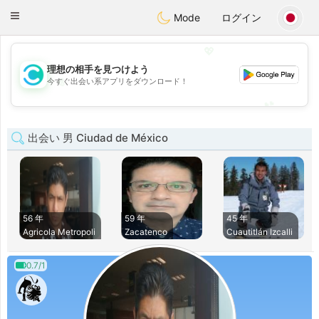
olombia
Citas
Toggle
Mode
ログイン
navigation
💖
理想の相手を見つけよう
💖
今すぐ出会い系アプリをダウンロード！
💕
💕
出会い 男 Ciudad de México
56 年
59 年
45 年
Agricola Metropoli
Zacatenco
Cuautitlán Izcalli
0.7/1