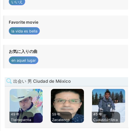
いいえ
Favorite movie
la vida es bella
お気に入りの曲
en aquel lugar
出会い 男 Ciudad de México
49 年
59 年
45 年
Tlalnepantla
Zacatenco
Cuautitlán Izca