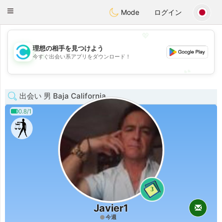
olombia
Citas
Toggle
Mode
ログイン
navigation
💖
理想の相手を見つけよう
💖
今すぐ出会い系アプリをダウンロード！
💕
💕
出会い 男 Baja California
0.8/1
3
Javier1
今週