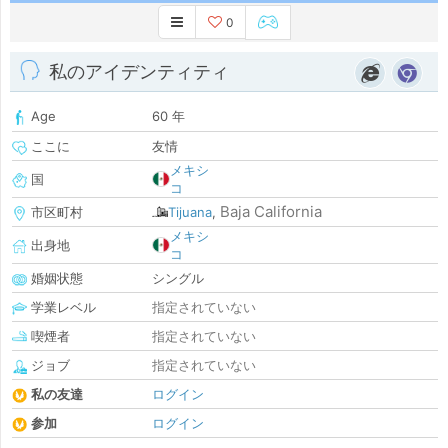
0
私のアイデンティティ
Age
60 年
ここに
友情
メキシ
国
コ
Baja California
市区町村
Tijuana
,
メキシ
出身地
コ
婚姻状態
シングル
学業レベル
指定されていない
喫煙者
指定されていない
ジョブ
指定されていない
私の友達
ログイン
参加
ログイン