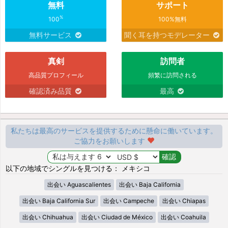
無料
サポート
%
100
100%無料
無料サービス
聞く耳を持つモデレーター
真剣
訪問者
高品質プロフィール
頻繁に訪問される
確認済み品質
最高
私たちは最高のサービスを提供するために懸命に働いています。
ご協力をお願いします
以下の地域でシングルを見つける： メキシコ
出会い Aguascalientes
出会い Baja California
出会い Baja California Sur
出会い Campeche
出会い Chiapas
出会い Chihuahua
出会い Ciudad de México
出会い Coahuila