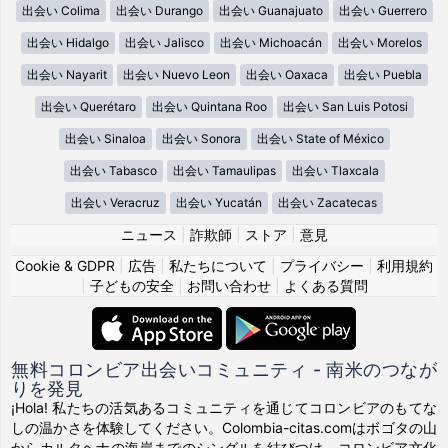
出会い Colima
出会い Durango
出会い Guanajuato
出会い Guerrero
出会い Hidalgo
出会い Jalisco
出会い Michoacán
出会い Morelos
出会い Nayarit
出会い Nuevo Leon
出会い Oaxaca
出会い Puebla
出会い Querétaro
出会い Quintana Roo
出会い San Luis Potosi
出会い Sinaloa
出会い Sonora
出会い State of México
出会い Tabasco
出会い Tamaulipas
出会い Tlaxcala
出会い Veracruz
出会い Yucatán
出会い Zacatecas
ニュース
|
詐欺師
|
ストア
|
意見
Cookie & GDPR
|
広告
|
私たちについて
|
プライバシー
|
利用規約
|
子どもの安全
|
お問い合わせ
|
よくある質問
無料コロンビア出会いコミュニティ - 南米のつなが
りを発見
¡Hola! 私たちの活気あるコミュニティを通じてコロンビアのもてな
しの温かさを体験してください。Colombia-citas.comはボゴタの山
からカルタヘナの海岸までのシングルを結びつけ、コロンビア文化