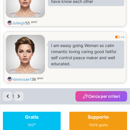
have know each other
anni
Juliegir
55
0.4
I am eassy going Woman so calm
romantic loving caring good faitful
self control peace maker and well
educated.
anni
Vanessae1
36
1
Cerca per criteri
Gratis
Supporto
%
100
100% gratis