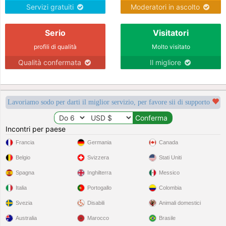
Servizi gratuiti
Moderatori in ascolto
Serio
Visitatori
profili di qualità
Molto visitato
Qualità confermata
Il migliore
Lavoriamo sodo per darti il miglior servizio, per favore sii di supporto
Incontri per paese
Francia
Germania
Canada
Belgio
Svizzera
Stati Uniti
Spagna
Inghilterra
Messico
Italia
Portogallo
Colombia
Svezia
Disabili
Animali domestici
Australia
Marocco
Brasile