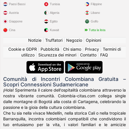
Paesi Bassi
Tunisia
Filippine
Austria
Algeria
Libano
Giappone
Egitto
Golfo
Cina
Kuwait
Tutta la lista
Notizie
|
Truffatori
|
Negozio
|
Opinioni
Cookie e GDPR
|
Pubblicità
|
Chi siamo
|
Privacy
|
Termini di
utilizzo
|
Sicurezza dei minori
|
Contatto
|
FAQ
Comunità di Incontri Colombiana Gratuita –
Scopri Connessioni Sudamericane
¡Hola! Sperimenta il calore dell'ospitalità colombiana attraverso la
nostra vibrante comunità. Colombia-citas.com collega single
dalle montagne di Bogotá alla costa di Cartagena, celebrando la
passione e la gioia della cultura colombiana.
Che tu sia nella vivace Medellín, nella storica Cali o nella tropicale
Barranquilla, incontra colombiani compatibili che condividono il
tuo entusiasmo per la vita, i valori familiari e le amicizie