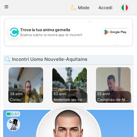
olombia
Citas
Toggle
Mode
Accedi
navigation
💖
Trova la tua anima gemella
💖
Scarica subito la nostra app di incontri!
💕
💕
Incontri Uomo Nouvelle-Aquitaine
38 anni
63 anni
55 anni
Civray
Andernos-les-bains
Castelnau-de-Medoc
0.8/1