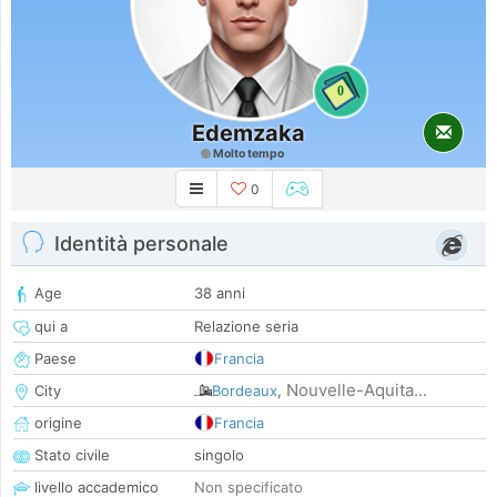
0
Edemzaka
Molto tempo
0
Identità personale
Age
38 anni
qui a
Relazione seria
Paese
Francia
Nouvelle-Aquita...
City
Bordeaux
,
origine
Francia
Stato civile
singolo
livello accademico
Non specificato