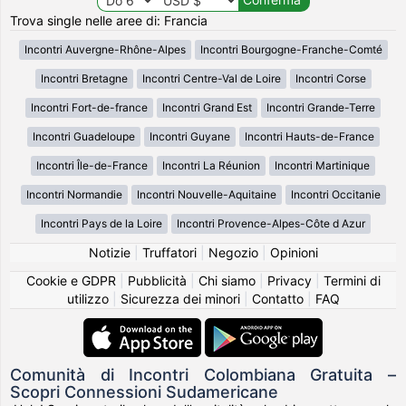
Trova single nelle aree di: Francia
Incontri Auvergne-Rhône-Alpes
Incontri Bourgogne-Franche-Comté
Incontri Bretagne
Incontri Centre-Val de Loire
Incontri Corse
Incontri Fort-de-france
Incontri Grand Est
Incontri Grande-Terre
Incontri Guadeloupe
Incontri Guyane
Incontri Hauts-de-France
Incontri Île-de-France
Incontri La Réunion
Incontri Martinique
Incontri Normandie
Incontri Nouvelle-Aquitaine
Incontri Occitanie
Incontri Pays de la Loire
Incontri Provence-Alpes-Côte d Azur
Notizie
|
Truffatori
|
Negozio
|
Opinioni
Cookie e GDPR
|
Pubblicità
|
Chi siamo
|
Privacy
|
Termini di
utilizzo
|
Sicurezza dei minori
|
Contatto
|
FAQ
Comunità di Incontri Colombiana Gratuita –
Scopri Connessioni Sudamericane