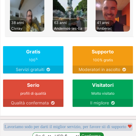
38 anni
63 anni
41 anni
Civray
Andernos-les-ba
Amberac
Gratis
Supporto
%
100
100% gratis
Servizi gratuiti
Moderatori in ascolto
Serio
Visitatori
profili di qualità
Molto visitato
Qualità confermata
Il migliore
Lavoriamo sodo per darti il miglior servizio, per favore sii di supporto