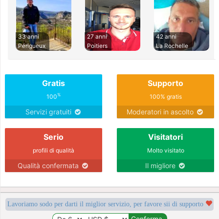
33 anni
27 anni
42 anni
Périgueux
Poitiers
La Rochelle
Gratis
Supporto
%
100
100% gratis
Servizi gratuiti
Moderatori in ascolto
Serio
Visitatori
profili di qualità
Molto visitato
Qualità confermata
Il migliore
Lavoriamo sodo per darti il miglior servizio, per favore sii di supporto