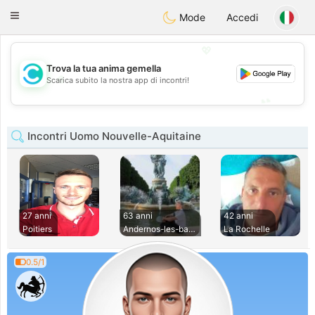
olombia
Citas
Toggle
Mode
Accedi
navigation
💖
Trova la tua anima gemella
💖
Scarica subito la nostra app di incontri!
💕
💕
Incontri Uomo Nouvelle-Aquitaine
27 anni
63 anni
42 anni
Poitiers
Andernos-les-bains
La Rochelle
0.5/1