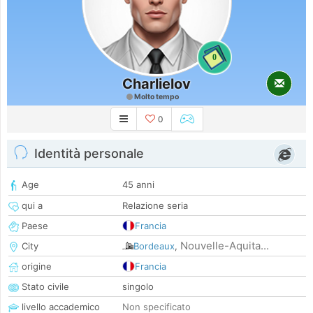
0
Charlielov
Molto tempo
0
Identità personale
Age
45 anni
qui a
Relazione seria
Paese
Francia
Nouvelle-Aquita...
City
Bordeaux
,
origine
Francia
Stato civile
singolo
livello accademico
Non specificato