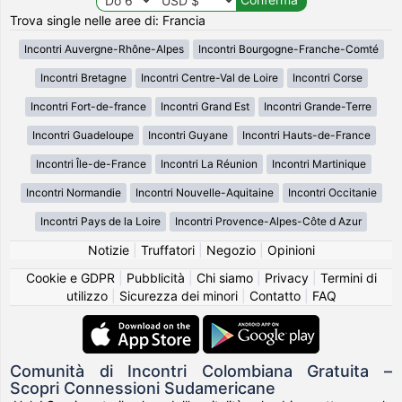
Trova single nelle aree di: Francia
Incontri Auvergne-Rhône-Alpes
Incontri Bourgogne-Franche-Comté
Incontri Bretagne
Incontri Centre-Val de Loire
Incontri Corse
Incontri Fort-de-france
Incontri Grand Est
Incontri Grande-Terre
Incontri Guadeloupe
Incontri Guyane
Incontri Hauts-de-France
Incontri Île-de-France
Incontri La Réunion
Incontri Martinique
Incontri Normandie
Incontri Nouvelle-Aquitaine
Incontri Occitanie
Incontri Pays de la Loire
Incontri Provence-Alpes-Côte d Azur
Notizie
|
Truffatori
|
Negozio
|
Opinioni
Cookie e GDPR
|
Pubblicità
|
Chi siamo
|
Privacy
|
Termini di
utilizzo
|
Sicurezza dei minori
|
Contatto
|
FAQ
Comunità di Incontri Colombiana Gratuita –
Scopri Connessioni Sudamericane