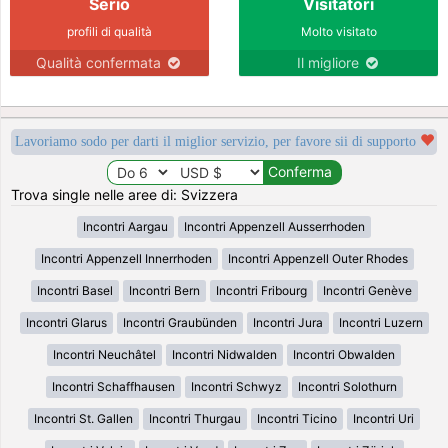
Serio
Visitatori
profili di qualità
Molto visitato
Qualità confermata
Il migliore
Lavoriamo sodo per darti il miglior servizio, per favore sii di supporto
Trova single nelle aree di: Svizzera
Incontri Aargau
Incontri Appenzell Ausserrhoden
Incontri Appenzell Innerrhoden
Incontri Appenzell Outer Rhodes
Incontri Basel
Incontri Bern
Incontri Fribourg
Incontri Genève
Incontri Glarus
Incontri Graubünden
Incontri Jura
Incontri Luzern
Incontri Neuchâtel
Incontri Nidwalden
Incontri Obwalden
Incontri Schaffhausen
Incontri Schwyz
Incontri Solothurn
Incontri St. Gallen
Incontri Thurgau
Incontri Ticino
Incontri Uri