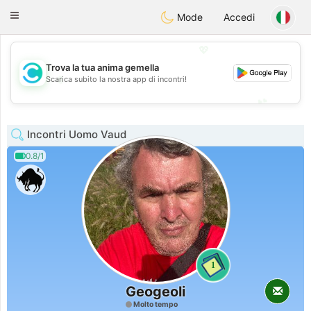
olombia
Citas
Toggle
Mode
Accedi
navigation
💖
Trova la tua anima gemella
💖
Scarica subito la nostra app di incontri!
💕
💕
Incontri Uomo Vaud
0.8/1
1
Geogeoli
Molto tempo