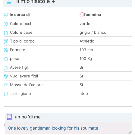
Il mio fisico e +
In cerca di
femmina
Colore occhi
verde
Colore capelli
grigio / bianco
Tipo di corpo
Athletic
Formato
193 cm
peso
100 Kg
Avere figli
Sì
Vuoi avere figli
Sì
Mosso dall'amore
Sì
La religione
ateo
un po 'di me
One lovely gentleman looking for his soulmate