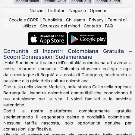
Incontri Valais
Incontri Vaud
Incontri Zug
Incontri Zürich
Notizie
|
Truffatori
|
Negozio
|
Opinioni
Cookie e GDPR
|
Pubblicità
|
Chi siamo
|
Privacy
|
Termini di
utilizzo
|
Sicurezza dei minori
|
Contatto
|
FAQ
Comunità di Incontri Colombiana Gratuita –
Scopri Connessioni Sudamericane
¡Hola! Sperimenta il calore dell'ospitalità colombiana attraverso la
nostra vibrante comunità. Colombia-citas.com collega single
dalle montagne di Bogotá alla costa di Cartagena, celebrando la
passione e la gioia della cultura colombiana.
Che tu sia nella vivace Medellín, nella storica Cali o nella tropicale
Barranquilla, incontra colombiani compatibili che condividono il
tuo entusiasmo per la vita, i valori familiari e le amicizie
autentiche.
Goditi la nostra piattaforma completamente gratuita
sperimentando il leggendario calore e cordialità colombiana.
Nessuna tariffa nascosta, solo opportunità genuine per
connessioni significative.
Migliaia di colombiani stanno già costruendo belle relazioni