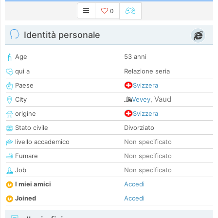
0
Identità personale
Age
53 anni
qui a
Relazione seria
Paese
Svizzera
Vaud
City
Vevey
,
origine
Svizzera
Stato civile
Divorziato
livello accademico
Non specificato
Fumare
Non specificato
Job
Non specificato
I miei amici
Accedi
Joined
Accedi