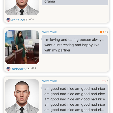
drama
ans
Whiteice
55
New York
0.4
I'm loving and caring person always
want a interesting and happy live
with my partner
ans
Isadora123
71
New York
0
am good nad nice am good nad nice
am good nad nice am good nad nice
am good nad nice am good nad nice
am good nad nice am good nad nice
am good nad nice am good nad nice