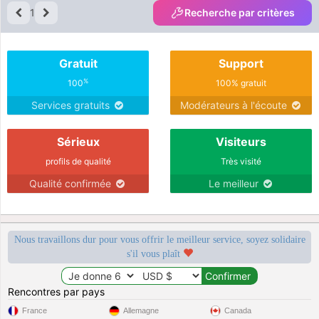
1
Recherche par critères
Gratuit
Support
%
100
100% gratuit
Services gratuits
Modérateurs à l'écoute
Sérieux
Visiteurs
profils de qualité
Très visité
Qualité confirmée
Le meilleur
Nous travaillons dur pour vous offrir le meilleur service, soyez solidaire
s'il vous plaît
Rencontres par pays
France
Allemagne
Canada