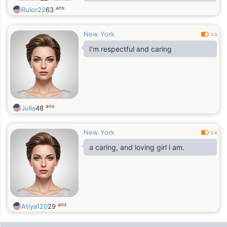
am good nad nice am good nad nice
ans
Rulor22
63
New York
0.3
I'm respectful and caring
ans
Julia
48
New York
0.4
a caring, and loving girl i am.
ans
Atiya120
29