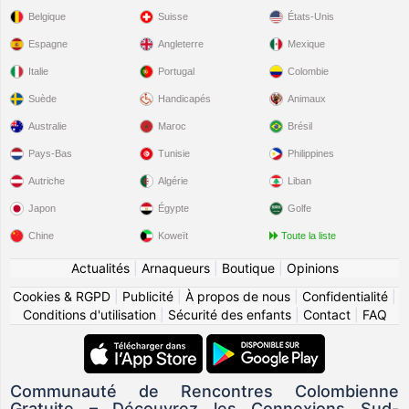
Belgique
Suisse
États-Unis
Espagne
Angleterre
Mexique
Italie
Portugal
Colombie
Suède
Handicapés
Animaux
Australie
Maroc
Brésil
Pays-Bas
Tunisie
Philippines
Autriche
Algérie
Liban
Japon
Égypte
Golfe
Chine
Koweït
Toute la liste
Actualités
|
Arnaqueurs
|
Boutique
|
Opinions
Cookies & RGPD
|
Publicité
|
À propos de nous
|
Confidentialité
|
Conditions d'utilisation
|
Sécurité des enfants
|
Contact
|
FAQ
Communauté de Rencontres Colombienne
Gratuite – Découvrez les Connexions Sud-