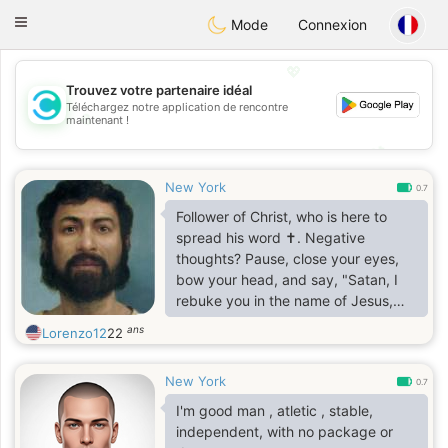
olombia
Citas
Toggle
Mode
Connexion
navigation
💖
Trouvez votre partenaire idéal
Téléchargez notre application de rencontre
💖
maintenant !
💕
💕
New York
0.7
Follower of Christ, who is here to
spread his word ✝️. Negative
thoughts? Pause, close your eyes,
bow your head, and say, "Satan, I
rebuke you in the name of Jesus,
Amen." Then, everything will be fine
ans
Lorenzo12
22
:).
New York
0.7
I'm good man , atletic , stable,
independent, with no package or