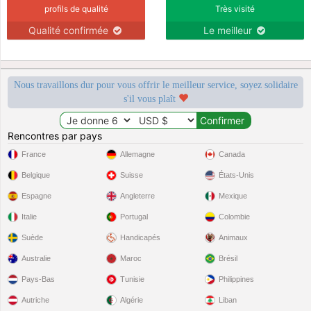
profils de qualité
Très visité
Qualité confirmée
Le meilleur
Nous travaillons dur pour vous offrir le meilleur service, soyez solidaire
s'il vous plaît
Rencontres par pays
France
Allemagne
Canada
Belgique
Suisse
États-Unis
Espagne
Angleterre
Mexique
Italie
Portugal
Colombie
Suède
Handicapés
Animaux
Australie
Maroc
Brésil
Pays-Bas
Tunisie
Philippines
Autriche
Algérie
Liban