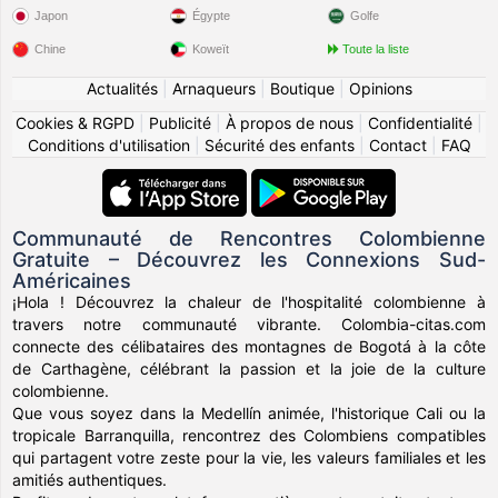
Japon
Égypte
Golfe
Chine
Koweït
Toute la liste
Actualités
|
Arnaqueurs
|
Boutique
|
Opinions
Cookies & RGPD
|
Publicité
|
À propos de nous
|
Confidentialité
|
Conditions d'utilisation
|
Sécurité des enfants
|
Contact
|
FAQ
Communauté de Rencontres Colombienne
Gratuite – Découvrez les Connexions Sud-
Américaines
¡Hola ! Découvrez la chaleur de l'hospitalité colombienne à
travers notre communauté vibrante. Colombia-citas.com
connecte des célibataires des montagnes de Bogotá à la côte
de Carthagène, célébrant la passion et la joie de la culture
colombienne.
Que vous soyez dans la Medellín animée, l'historique Cali ou la
tropicale Barranquilla, rencontrez des Colombiens compatibles
qui partagent votre zeste pour la vie, les valeurs familiales et les
amitiés authentiques.