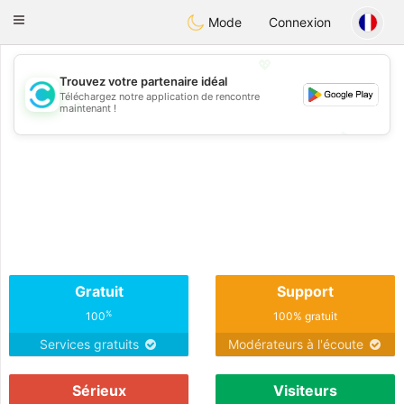
olombia
Citas
Toggle
Mode
Connexion
navigation
💖
Trouvez votre partenaire idéal
Téléchargez notre application de rencontre
💖
maintenant !
💕
💕
Gratuit
Support
%
100
100% gratuit
Services gratuits
Modérateurs à l'écoute
Sérieux
Visiteurs