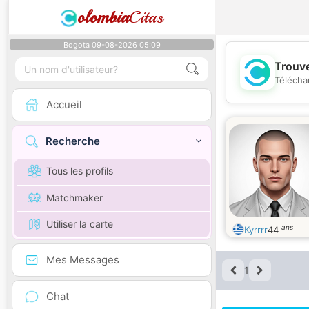
olombia
Citas
Bogota 09-08-2026 05:09
Trouve
Télécha
Accueil
Recherche
Tous les profils
Matchmaker
Utiliser la carte
ans
Kyrrrr
44
Mes Messages
1
Chat