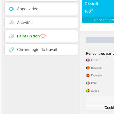
Gratuit
Appel vidéo
%
100
Services gr
Activités
Faire un don
Chronologie de travail
Rencontres par 
France
Belgique
Espagne
Italie
Suède
Cook