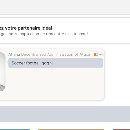
z votre partenaire idéal
rgez notre application de rencontre maintenant !
💖
💕
Athína
Decentralized Administration of Attica
0.5
Soccer football gdghj