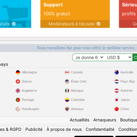
Support
Série
100% gratuit
profils
atuits
Modérateurs à l'écoute
Q
Nous travaillons dur pour vous offrir le meilleur service, 
pays
Allemagne
Canada
Australie
Suisse
États-Unis
Pays-Bas
Angleterre
Mexique
Autriche
Portugal
Colombie
Japon
Handicapés
Animaux
Chine
Actualités
|
Arnaqueurs
|
Boutiqu
ies & RGPD
|
Publicité
|
À propos de nous
|
Confidentialité
|
Conditions