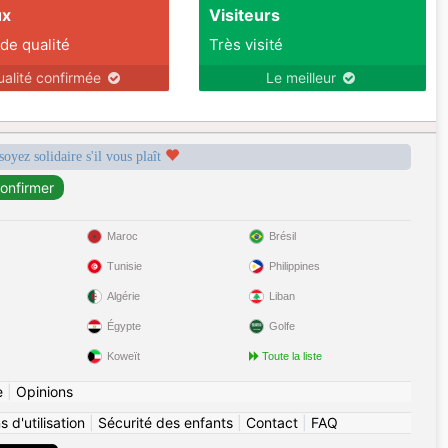
ux
Visiteurs
 de qualité
Très visité
ualité confirmée
Le meilleur
soyez solidaire s'il vous plaît
Maroc
Brésil
Tunisie
Philippines
Algérie
Liban
Égypte
Golfe
Koweït
Toute la liste
e
|
Opinions
 d'utilisation
|
Sécurité des enfants
|
Contact
|
FAQ