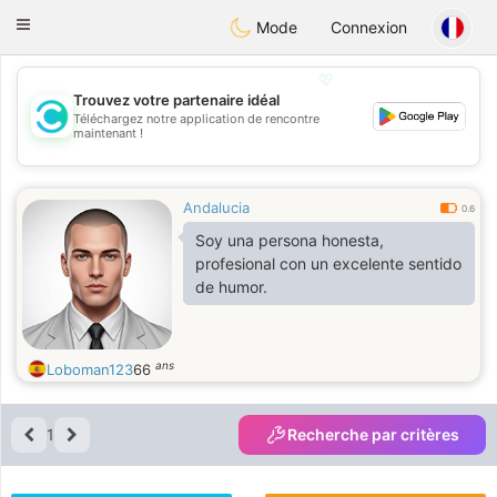
olombia
Citas
Toggle
Mode
Connexion
navigation
💖
Trouvez votre partenaire idéal
Téléchargez notre application de rencontre
💖
maintenant !
💕
💕
Andalucia
0.6
Soy una persona honesta,
profesional con un excelente sentido
de humor.
ans
Loboman123
66
1
Recherche par critères