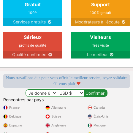
Gratuit
Support
%
100
100% gratuit
Services gratuits
Modérateurs à l'écoute
Sérieux
Visiteurs
profils de qualité
Très visité
Qualité confirmée
Le meilleur
Nous travaillons dur pour vous offrir le meilleur service, soyez solidaire
s'il vous plaît
Rencontres par pays
France
Allemagne
Canada
Belgique
Suisse
États-Unis
Espagne
Angleterre
Mexique