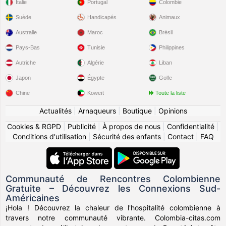
Italie
Portugal
Colombie
Suède
Handicapés
Animaux
Australie
Maroc
Brésil
Pays-Bas
Tunisie
Philippines
Autriche
Algérie
Liban
Japon
Égypte
Golfe
Chine
Koweït
Toute la liste
Actualités
|
Arnaqueurs
|
Boutique
|
Opinions
Cookies & RGPD
|
Publicité
|
À propos de nous
|
Confidentialité
|
Conditions d'utilisation
|
Sécurité des enfants
|
Contact
|
FAQ
Communauté de Rencontres Colombienne
Gratuite – Découvrez les Connexions Sud-
Américaines
¡Hola ! Découvrez la chaleur de l'hospitalité colombienne à
travers notre communauté vibrante. Colombia-citas.com