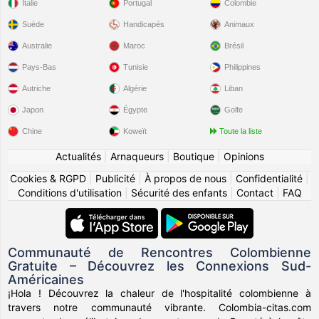
Italie
Portugal
Colombie
Suède
Handicapés
Animaux
Australie
Maroc
Brésil
Pays-Bas
Tunisie
Philippines
Autriche
Algérie
Liban
Japon
Égypte
Golfe
Chine
Koweït
Toute la liste
Actualités
|
Arnaqueurs
|
Boutique
|
Opinions
Cookies & RGPD
|
Publicité
|
À propos de nous
|
Confidentialité
|
Conditions d'utilisation
|
Sécurité des enfants
|
Contact
|
FAQ
Communauté de Rencontres Colombienne
Gratuite – Découvrez les Connexions Sud-
Américaines
¡Hola ! Découvrez la chaleur de l'hospitalité colombienne à
travers notre communauté vibrante. Colombia-citas.com