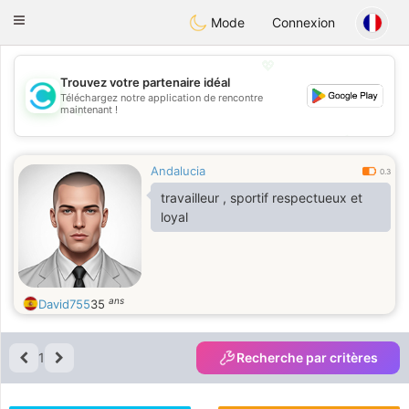
olombia
Citas
Toggle
Mode
Connexion
navigation
💖
Trouvez votre partenaire idéal
Téléchargez notre application de rencontre
💖
maintenant !
💕
💕
Andalucia
0.3
travailleur , sportif respectueux et
loyal
ans
David755
35
1
Recherche par critères