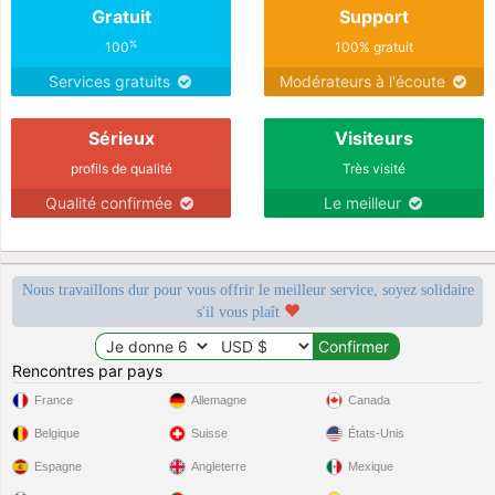
Gratuit
Support
%
100
100% gratuit
Services gratuits
Modérateurs à l'écoute
Sérieux
Visiteurs
profils de qualité
Très visité
Qualité confirmée
Le meilleur
Nous travaillons dur pour vous offrir le meilleur service, soyez solidaire
s'il vous plaît
Rencontres par pays
France
Allemagne
Canada
Belgique
Suisse
États-Unis
Espagne
Angleterre
Mexique