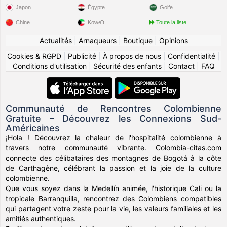
Japon
Égypte
Golfe
Chine
Koweït
Toute la liste
Actualités
|
Arnaqueurs
|
Boutique
|
Opinions
Cookies & RGPD
|
Publicité
|
À propos de nous
|
Confidentialité
|
Conditions d'utilisation
|
Sécurité des enfants
|
Contact
|
FAQ
Communauté de Rencontres Colombienne
Gratuite – Découvrez les Connexions Sud-
Américaines
¡Hola ! Découvrez la chaleur de l'hospitalité colombienne à
travers notre communauté vibrante. Colombia-citas.com
connecte des célibataires des montagnes de Bogotá à la côte
de Carthagène, célébrant la passion et la joie de la culture
colombienne.
Que vous soyez dans la Medellín animée, l'historique Cali ou la
tropicale Barranquilla, rencontrez des Colombiens compatibles
qui partagent votre zeste pour la vie, les valeurs familiales et les
amitiés authentiques.