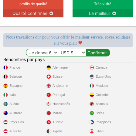
profils de qualité
Très visité
Qualité confirmée
Le meilleur
Nous travaillons dur pour vous offrir le meilleur service, soyez solidaire
s'il vous plaît
Rencontres par pays
France
Allemagne
Canada
Belgique
Suisse
États-Unis
Espagne
Angleterre
Mexique
Italie
Portugal
Colombie
Suède
Handicapés
Animaux
Australie
Maroc
Brésil
Pays-Bas
Tunisie
Philippines
Autriche
Algérie
Liban