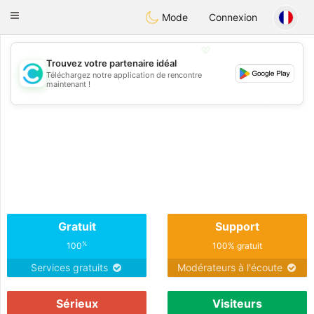
olombia
Citas
Toggle
Mode
Connexion
navigation
💖
Trouvez votre partenaire idéal
Téléchargez notre application de rencontre
💖
maintenant !
💕
💕
Gratuit
Support
%
100
100% gratuit
Services gratuits
Modérateurs à l'écoute
Sérieux
Visiteurs