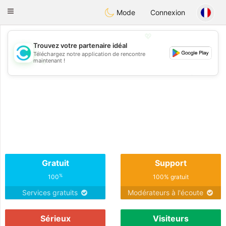
olombia
Citas
Toggle
Mode
Connexion
navigation
💖
Trouvez votre partenaire idéal
Téléchargez notre application de rencontre
💖
maintenant !
💕
💕
Gratuit
Support
%
100
100% gratuit
Services gratuits
Modérateurs à l'écoute
Sérieux
Visiteurs