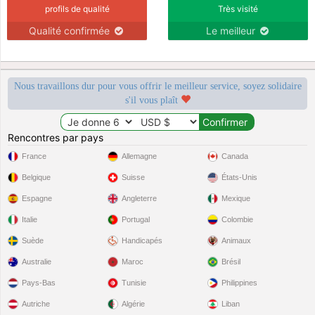
profils de qualité
Très visité
Qualité confirmée
Le meilleur
Nous travaillons dur pour vous offrir le meilleur service, soyez solidaire
s'il vous plaît
Rencontres par pays
France
Allemagne
Canada
Belgique
Suisse
États-Unis
Espagne
Angleterre
Mexique
Italie
Portugal
Colombie
Suède
Handicapés
Animaux
Australie
Maroc
Brésil
Pays-Bas
Tunisie
Philippines
Autriche
Algérie
Liban