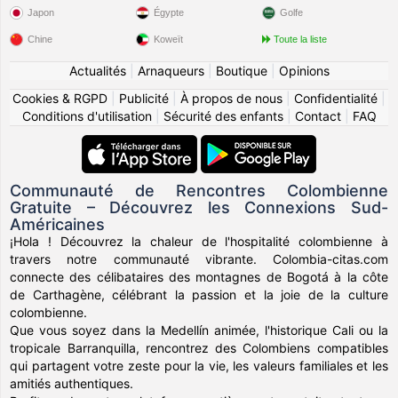
Japon
Égypte
Golfe
Chine
Koweït
Toute la liste
Actualités
|
Arnaqueurs
|
Boutique
|
Opinions
Cookies & RGPD
|
Publicité
|
À propos de nous
|
Confidentialité
|
Conditions d'utilisation
|
Sécurité des enfants
|
Contact
|
FAQ
Communauté de Rencontres Colombienne
Gratuite – Découvrez les Connexions Sud-
Américaines
¡Hola ! Découvrez la chaleur de l'hospitalité colombienne à
travers notre communauté vibrante. Colombia-citas.com
connecte des célibataires des montagnes de Bogotá à la côte
de Carthagène, célébrant la passion et la joie de la culture
colombienne.
Que vous soyez dans la Medellín animée, l'historique Cali ou la
tropicale Barranquilla, rencontrez des Colombiens compatibles
qui partagent votre zeste pour la vie, les valeurs familiales et les
amitiés authentiques.