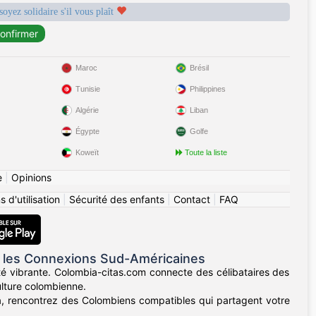
soyez solidaire s'il vous plaît
Maroc
Brésil
Tunisie
Philippines
Algérie
Liban
Égypte
Golfe
Koweït
Toute la liste
e
|
Opinions
 d'utilisation
|
Sécurité des enfants
|
Contact
|
FAQ
 les Connexions Sud-Américaines
té vibrante. Colombia-citas.com connecte des célibataires des
ulture colombienne.
lla, rencontrez des Colombiens compatibles qui partagent votre