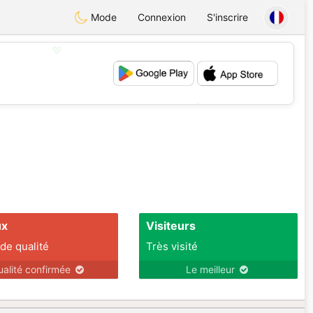
Mode
Connexion
S'inscrire
💖
💕
ux
Visiteurs
 de qualité
Très visité
ualité confirmée
Le meilleur