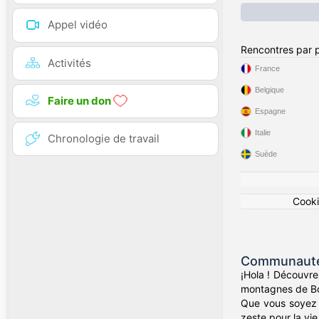
Appel vidéo
Rencontres par 
Activités
France
Belgique
Faire un don
Espagne
Italie
Chronologie de travail
Suède
Cook
Communauté 
¡Hola ! Découvre
montagnes de Bog
Que vous soyez d
zeste pour la vie