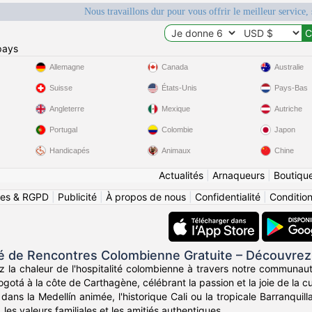
Nous travaillons dur pour vous offrir le meilleur service, 
pays
Allemagne
Canada
Australie
Suisse
États-Unis
Pays-Bas
Angleterre
Mexique
Autriche
Portugal
Colombie
Japon
Handicapés
Animaux
Chine
Actualités
|
Arnaqueurs
|
Boutiqu
ies & RGPD
|
Publicité
|
À propos de nous
|
Confidentialité
|
Conditions
de Rencontres Colombienne Gratuite – Découvrez
z la chaleur de l'hospitalité colombienne à travers notre communau
otá à la côte de Carthagène, célébrant la passion et la joie de la c
ans la Medellín animée, l'historique Cali ou la tropicale Barranqui
, les valeurs familiales et les amitiés authentiques.