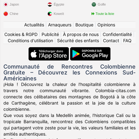
Japon
Égypte
Golfe
Chine
Koweït
Toute la liste
Actualités
|
Arnaqueurs
|
Boutique
|
Opinions
Cookies & RGPD
|
Publicité
|
À propos de nous
|
Confidentialité
|
Conditions d'utilisation
|
Sécurité des enfants
|
Contact
|
FAQ
Communauté de Rencontres Colombienne
Gratuite – Découvrez les Connexions Sud-
Américaines
¡Hola ! Découvrez la chaleur de l'hospitalité colombienne à
travers notre communauté vibrante. Colombia-citas.com
connecte des célibataires des montagnes de Bogotá à la côte
de Carthagène, célébrant la passion et la joie de la culture
colombienne.
Que vous soyez dans la Medellín animée, l'historique Cali ou la
tropicale Barranquilla, rencontrez des Colombiens compatibles
qui partagent votre zeste pour la vie, les valeurs familiales et les
amitiés authentiques.