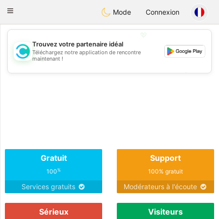
olombia
Citas
Toggle
Mode
Connexion
navigation
💖
Trouvez votre partenaire idéal
Téléchargez notre application de rencontre
💖
maintenant !
💕
💕
Gratuit
Support
%
100
100% gratuit
Services gratuits
Modérateurs à l'écoute
Sérieux
Visiteurs