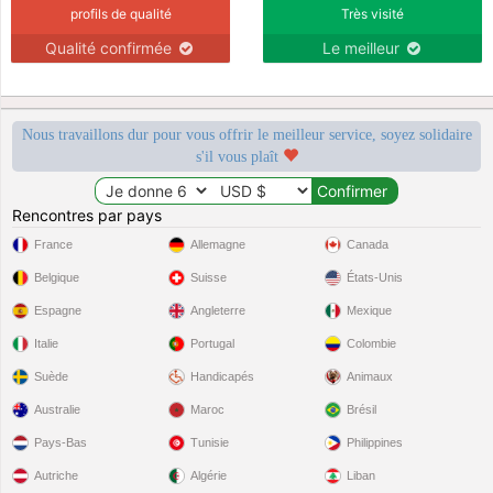
profils de qualité
Très visité
Qualité confirmée
Le meilleur
Nous travaillons dur pour vous offrir le meilleur service, soyez solidaire
s'il vous plaît
Rencontres par pays
France
Allemagne
Canada
Belgique
Suisse
États-Unis
Espagne
Angleterre
Mexique
Italie
Portugal
Colombie
Suède
Handicapés
Animaux
Australie
Maroc
Brésil
Pays-Bas
Tunisie
Philippines
Autriche
Algérie
Liban