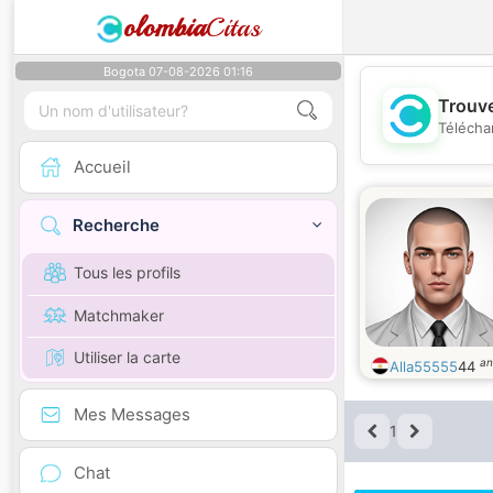
olombia
Citas
Bogota 07-08-2026 01:16
Trouve
Télécha
Accueil
Recherche
Tous les profils
Matchmaker
Utiliser la carte
an
Alla55555
44
Mes Messages
1
Chat