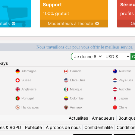
Support
Série
100% gratuit
profils
atuits
Modérateurs à l'écoute
Q
Nous travaillons dur pour vous offrir le meilleur service, 
pays
Allemagne
Canada
Australie
Suisse
États-Unis
Pays-Bas
Angleterre
Mexique
Autriche
Portugal
Colombie
Japon
Handicapés
Animaux
Chine
Actualités
|
Arnaqueurs
|
Boutiqu
ies & RGPD
|
Publicité
|
À propos de nous
|
Confidentialité
|
Conditions