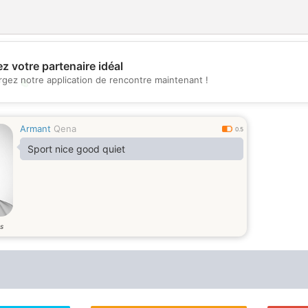
z votre partenaire idéal
rgez notre application de rencontre maintenant !
💖
💕
Armant
Qena
0.5
Sport nice good quiet
s