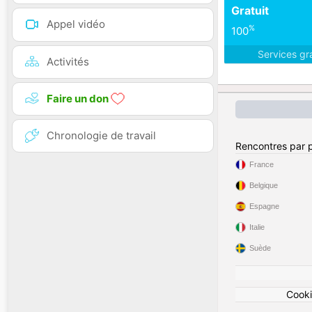
Gratuit
Appel vidéo
%
100
Services gr
Activités
Faire un don
Chronologie de travail
Rencontres par 
France
Belgique
Espagne
Italie
Suède
Cook