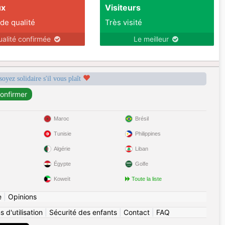
ux
Visiteurs
 de qualité
Très visité
ualité confirmée
Le meilleur
soyez solidaire s'il vous plaît
Maroc
Brésil
Tunisie
Philippines
Algérie
Liban
Égypte
Golfe
Koweït
Toute la liste
e
|
Opinions
 d'utilisation
|
Sécurité des enfants
|
Contact
|
FAQ