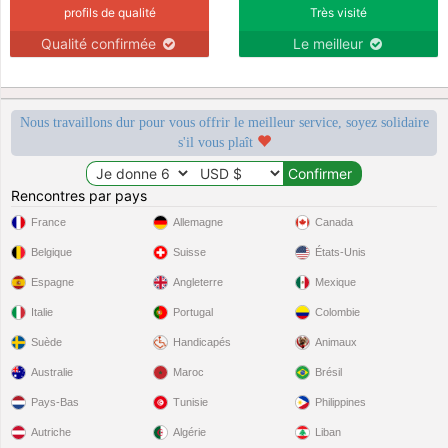
profils de qualité
Très visité
Qualité confirmée
Le meilleur
Nous travaillons dur pour vous offrir le meilleur service, soyez solidaire
s'il vous plaît
Rencontres par pays
France
Allemagne
Canada
Belgique
Suisse
États-Unis
Espagne
Angleterre
Mexique
Italie
Portugal
Colombie
Suède
Handicapés
Animaux
Australie
Maroc
Brésil
Pays-Bas
Tunisie
Philippines
Autriche
Algérie
Liban