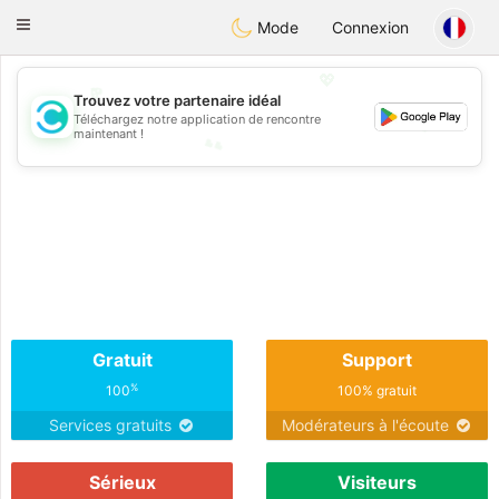
olombia
Citas
Toggle
Mode
Connexion
navigation
💖
💖
Trouvez votre partenaire idéal
Téléchargez notre application de rencontre
💕
maintenant !
💕
Gratuit
Support
%
100
100% gratuit
Services gratuits
Modérateurs à l'écoute
Sérieux
Visiteurs