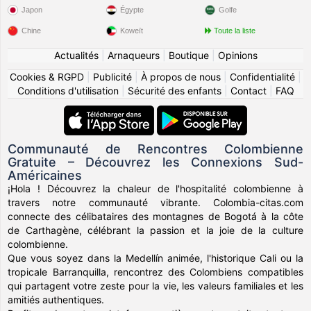
Japon
Égypte
Golfe
Chine
Koweït
Toute la liste
Actualités
|
Arnaqueurs
|
Boutique
|
Opinions
Cookies & RGPD
|
Publicité
|
À propos de nous
|
Confidentialité
|
Conditions d'utilisation
|
Sécurité des enfants
|
Contact
|
FAQ
Communauté de Rencontres Colombienne
Gratuite – Découvrez les Connexions Sud-
Américaines
¡Hola ! Découvrez la chaleur de l'hospitalité colombienne à
travers notre communauté vibrante. Colombia-citas.com
connecte des célibataires des montagnes de Bogotá à la côte
de Carthagène, célébrant la passion et la joie de la culture
colombienne.
Que vous soyez dans la Medellín animée, l'historique Cali ou la
tropicale Barranquilla, rencontrez des Colombiens compatibles
qui partagent votre zeste pour la vie, les valeurs familiales et les
amitiés authentiques.