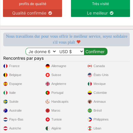
profils de qualité
Très visité
Qualité confirmée
Le meilleur
Nous travaillons dur pour vous offrir le meilleur service, soyez solidaire
s'il vous plaît
Rencontres par pays
France
Allemagne
Canada
Belgique
Suisse
États-Unis
Espagne
Angleterre
Mexique
Italie
Portugal
Colombie
Suède
Handicapés
Animaux
Australie
Maroc
Brésil
Pays-Bas
Tunisie
Philippines
Autriche
Algérie
Liban