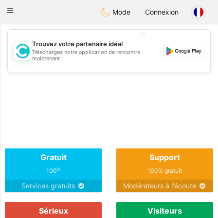
olombia
Citas
Toggle
Mode
Connexion
navigation
💖
Trouvez votre partenaire idéal
Téléchargez notre application de rencontre
💖
maintenant !
💕
💕
Gratuit
Support
%
100
100% gratuit
Services gratuits
Modérateurs à l'écoute
Sérieux
Visiteurs