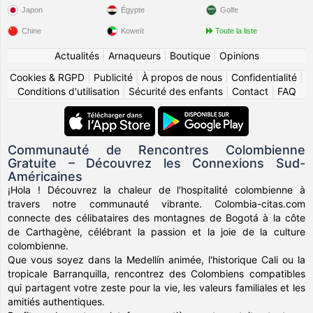
Japon
Égypte
Golfe
Chine
Koweït
Toute la liste
Actualités
|
Arnaqueurs
|
Boutique
|
Opinions
Cookies & RGPD
|
Publicité
|
À propos de nous
|
Confidentialité
|
Conditions d'utilisation
|
Sécurité des enfants
|
Contact
|
FAQ
Communauté de Rencontres Colombienne
Gratuite – Découvrez les Connexions Sud-
Américaines
¡Hola ! Découvrez la chaleur de l'hospitalité colombienne à
travers notre communauté vibrante. Colombia-citas.com
connecte des célibataires des montagnes de Bogotá à la côte
de Carthagène, célébrant la passion et la joie de la culture
colombienne.
Que vous soyez dans la Medellín animée, l'historique Cali ou la
tropicale Barranquilla, rencontrez des Colombiens compatibles
qui partagent votre zeste pour la vie, les valeurs familiales et les
amitiés authentiques.