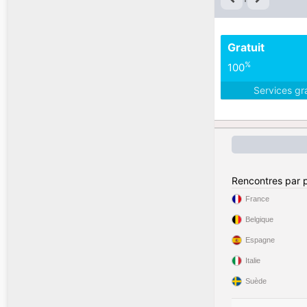
Gratuit
%
100
Services gr
Rencontres par 
France
Belgique
Espagne
Italie
Suède