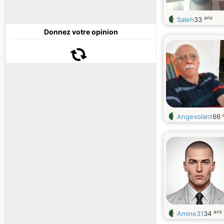
ans
Saleh
33
Donnez votre opinion
Angevolant
66
ans
Amine31
34