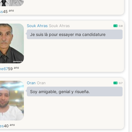
ans
ss
45
Souk Ahras
Souk Ahras
0.8
Je suis là pour essayer ma candidature
ans
ne67
59
Oran
Oran
0.7
Soy amigable, genial y risueña.
ans
es
40