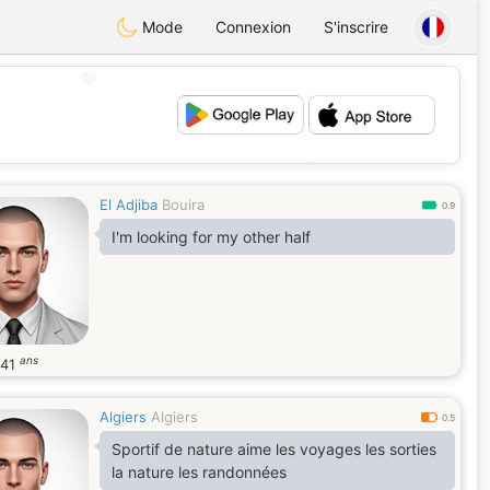
Mode
Connexion
S'inscrire
💖
💕
El Adjiba
Bouira
0.9
I'm looking for my other half
ans
41
Algiers
Algiers
0.5
Sportif de nature aime les voyages les sorties
la nature les randonnées