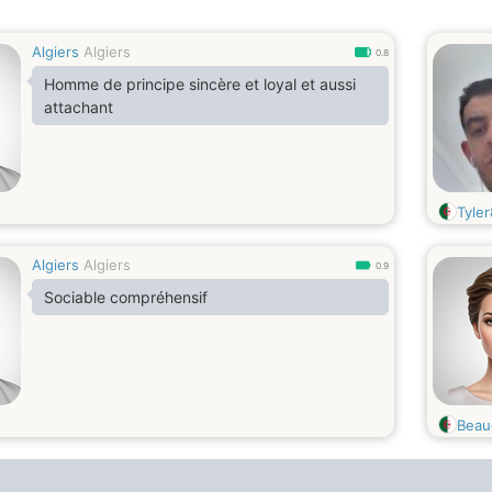
Algiers
Algiers
0.8
Homme de principe sincère et loyal et aussi
attachant
Tyle
Algiers
Algiers
0.9
Sociable compréhensif
Beau