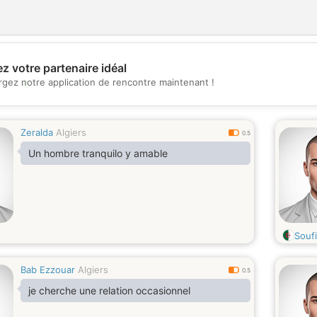
z votre partenaire idéal
💖
rgez notre application de rencontre maintenant !
💕
Zeralda
Algiers
0.5
Un hombre tranquilo y amable
Soufi
Bab Ezzouar
Algiers
0.5
je cherche une relation occasionnel