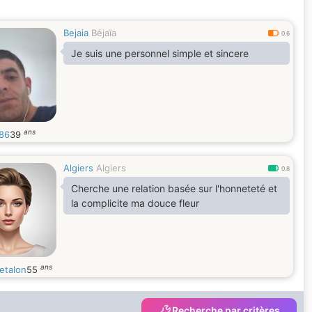
Bejaia
Béjaïa
0.6
Je suis une personnel simple et sincere
ans
r86
39
Algiers
Algiers
0.8
Cherche une relation basée sur l'honneteté et
la complicite ma douce fleur
ans
etalon
55
Recherche par critères