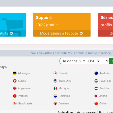
Support
Série
100% gratuit
profils
atuits
Modérateurs à l'écoute
Q
Nous travaillons dur pour vous offrir le meilleur service, 
pays
Allemagne
Canada
Australie
Suisse
États-Unis
Pays-Bas
Angleterre
Mexique
Autriche
Portugal
Colombie
Japon
Handicapés
Animaux
Chine
Actualités
|
Arnaqueurs
|
Boutiqu