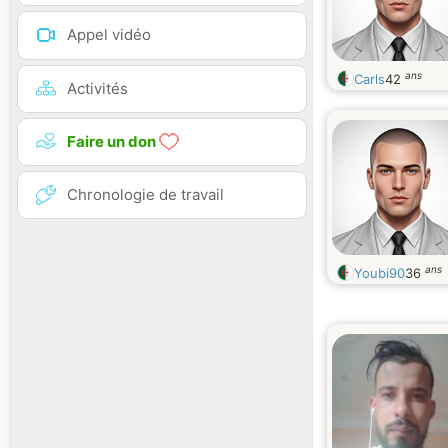
Appel vidéo
ans
Carls
42
Activités
Faire un don
Chronologie de travail
ans
Youbi90
36