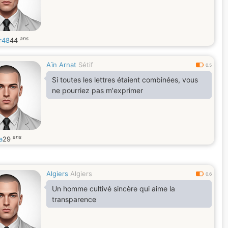
ans
r48
44
Aïn Arnat
Sétif
0.5
Si toutes les lettres étaient combinées, vous
ne pourriez pas m'exprimer
ans
a
29
Algiers
Algiers
0.6
Un homme cultivé sincère qui aime la
transparence