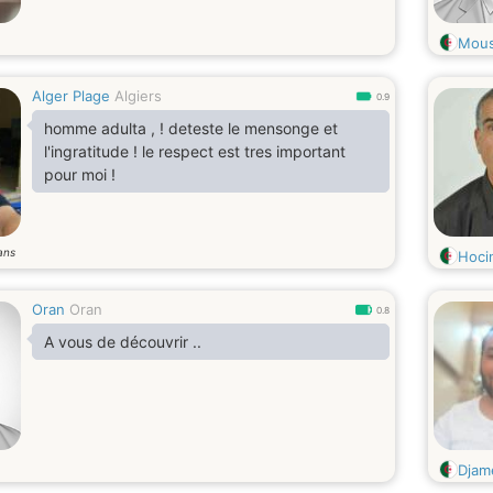
Mou
Alger Plage
Algiers
0.9
homme adulta , ! deteste le mensonge et
l'ingratitude ! le respect est tres important
pour moi !
ans
Hoci
Oran
Oran
0.8
A vous de découvrir ..
Djam