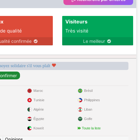
ux
Visiteurs
 de qualité
Très visité
ualité confirmée
Le meilleur
soyez solidaire s'il vous plaît
Maroc
Brésil
Tunisie
Philippines
Algérie
Liban
Égypte
Golfe
Koweït
Toute la liste
e
|
Opinions