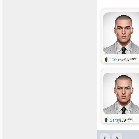
ans
19franc
56
ans
Samyi
39
1