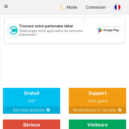
olombia
Citas
Toggle
Mode
Connexion
navigation
💖
Trouvez votre partenaire idéal
Téléchargez notre application de rencontre
💖
maintenant !
💕
💕
Gratuit
Support
%
100
100% gratuit
Services gratuits
Modérateurs à l'écoute
Sérieux
Visiteurs