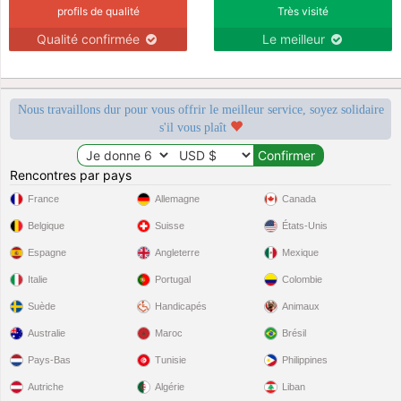
profils de qualité
Très visité
Qualité confirmée
Le meilleur
Nous travaillons dur pour vous offrir le meilleur service, soyez solidaire
s'il vous plaît
Rencontres par pays
France
Allemagne
Canada
Belgique
Suisse
États-Unis
Espagne
Angleterre
Mexique
Italie
Portugal
Colombie
Suède
Handicapés
Animaux
Australie
Maroc
Brésil
Pays-Bas
Tunisie
Philippines
Autriche
Algérie
Liban