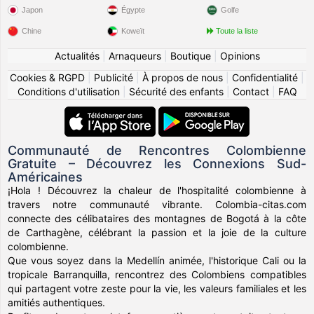
Japon
Égypte
Golfe
Chine
Koweït
Toute la liste
Actualités
|
Arnaqueurs
|
Boutique
|
Opinions
Cookies & RGPD
|
Publicité
|
À propos de nous
|
Confidentialité
|
Conditions d'utilisation
|
Sécurité des enfants
|
Contact
|
FAQ
Communauté de Rencontres Colombienne
Gratuite – Découvrez les Connexions Sud-
Américaines
¡Hola ! Découvrez la chaleur de l'hospitalité colombienne à
travers notre communauté vibrante. Colombia-citas.com
connecte des célibataires des montagnes de Bogotá à la côte
de Carthagène, célébrant la passion et la joie de la culture
colombienne.
Que vous soyez dans la Medellín animée, l'historique Cali ou la
tropicale Barranquilla, rencontrez des Colombiens compatibles
qui partagent votre zeste pour la vie, les valeurs familiales et les
amitiés authentiques.