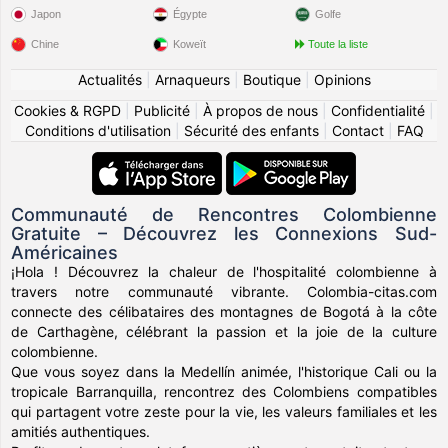
Japon
Égypte
Golfe
Chine
Koweït
Toute la liste
Actualités
|
Arnaqueurs
|
Boutique
|
Opinions
Cookies & RGPD
|
Publicité
|
À propos de nous
|
Confidentialité
|
Conditions d'utilisation
|
Sécurité des enfants
|
Contact
|
FAQ
Communauté de Rencontres Colombienne
Gratuite – Découvrez les Connexions Sud-
Américaines
¡Hola ! Découvrez la chaleur de l'hospitalité colombienne à
travers notre communauté vibrante. Colombia-citas.com
connecte des célibataires des montagnes de Bogotá à la côte
de Carthagène, célébrant la passion et la joie de la culture
colombienne.
Que vous soyez dans la Medellín animée, l'historique Cali ou la
tropicale Barranquilla, rencontrez des Colombiens compatibles
qui partagent votre zeste pour la vie, les valeurs familiales et les
amitiés authentiques.