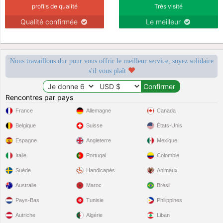
profils de qualité
Très visité
Qualité confirmée
Le meilleur
Nous travaillons dur pour vous offrir le meilleur service, soyez solidaire
s'il vous plaît
Rencontres par pays
France
Allemagne
Canada
Belgique
Suisse
États-Unis
Espagne
Angleterre
Mexique
Italie
Portugal
Colombie
Suède
Handicapés
Animaux
Australie
Maroc
Brésil
Pays-Bas
Tunisie
Philippines
Autriche
Algérie
Liban