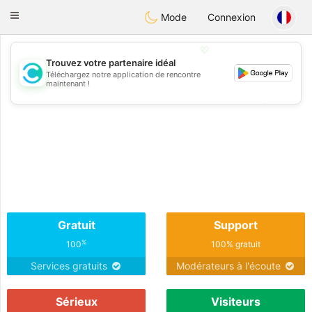
olombia
Citas
Toggle
Mode
Connexion
navigation
💖
Trouvez votre partenaire idéal
Téléchargez notre application de rencontre
💖
maintenant !
💕
💕
Gratuit
Support
%
100
100% gratuit
Services gratuits
Modérateurs à l'écoute
Sérieux
Visiteurs