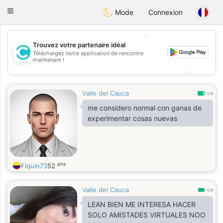
olombia
Citas
Toggle
Mode
Connexion
navigation
💖
Trouvez votre partenaire idéal
Téléchargez notre application de rencontre
💖
maintenant !
💕
💕
Valle del Cauca
0.8
me considero normal con ganas de
experimentar cosas nuevas
ans
Fiquin73
52
Valle del Cauca
0.9
LEAN BIEN ME INTERESA HACER
SOLO AMISTADES VIRTUALES NOO