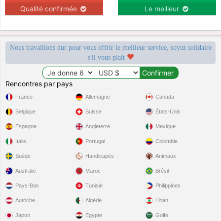
Qualité confirmée
Le meilleur
Nous travaillons dur pour vous offrir le meilleur service, soyez solidaire
s'il vous plaît
Rencontres par pays
France
Allemagne
Canada
Belgique
Suisse
États-Unis
Espagne
Angleterre
Mexique
Italie
Portugal
Colombie
Suède
Handicapés
Animaux
Australie
Maroc
Brésil
Pays-Bas
Tunisie
Philippines
Autriche
Algérie
Liban
Japon
Égypte
Golfe