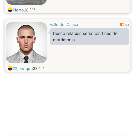
ans
Pierro
38
Valle del Cauca
0.3
busco relacion seria con fines de
matrimonio
ans
22jenrique
38