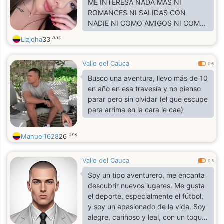
ME INTERESA NADA MAS NI
ROMANCES NI SALIDAS CON
NADIE NI COMO AMIGOS NI COMO
NADA NOO INSISTAN EN COSAS
ans
Lizjoha
33
QUE NOO ME INTERESAN, ME
INTERESA ÚNICAMENTE AMISTAD
Valle del Cauca
VIRTUAL
0.6
Busco una aventura, llevo más de 10
en año en esa travesía y no pienso
parar pero sin olvidar (el que escupe
para arrima en la cara le cae)
ans
Manuel1628
26
Valle del Cauca
0.5
Soy un tipo aventurero, me encanta
descubrir nuevos lugares. Me gusta
el deporte, especialmente el fútbol,
y soy un apasionado de la vida. Soy
alegre, cariñoso y leal, con un toque