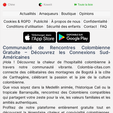
Chine
Koweït
Toute la liste
Actualités
|
Arnaqueurs
|
Boutique
|
Opinions
Cookies & RGPD
|
Publicité
|
À propos de nous
|
Confidentialité
|
Conditions d'utilisation
|
Sécurité des enfants
|
Contact
|
FAQ
Communauté de Rencontres Colombienne
Gratuite – Découvrez les Connexions Sud-
Américaines
¡Hola ! Découvrez la chaleur de l'hospitalité colombienne à
travers notre communauté vibrante. Colombia-citas.com
connecte des célibataires des montagnes de Bogotá à la côte
de Carthagène, célébrant la passion et la joie de la culture
colombienne.
Que vous soyez dans la Medellín animée, l'historique Cali ou la
tropicale Barranquilla, rencontrez des Colombiens compatibles
qui partagent votre zeste pour la vie, les valeurs familiales et les
amitiés authentiques.
Profitez de notre plateforme entièrement gratuite tout en
découvrant la légendaire chaleur et convivialité colombiennes.