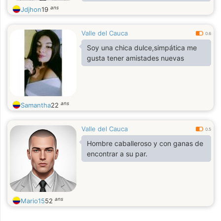
de locura. Busco alguien que
ans
Jdjhon
19
comparta mi energía y mi pasión.
Valle del Cauca
0.6
Soy una chica dulce,simpática me
gusta tener amistades nuevas
ans
Samantha
22
Valle del Cauca
0.5
Hombre caballeroso y con ganas de
encontrar a su par.
ans
Mario15
52