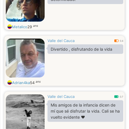
ans
Metalico
29
Valle del Cauca
0.4
Divertido , disfrutando de la vida
ans
Adrian4ka
54
Valle del Cauca
0.7
Mis amigos de la infancia dicen de
mí que sé disfrutar la vida. Cali se ha
vuelto evidente ❤️