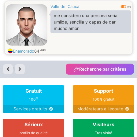
Valle del Cauca
0.6
me considero una persona seria,
umilde, sencilla y capas de dar
mucho amor
ans
Enamorado
64
1
Recherche par critères
Gratuit
Support
%
100
100% gratuit
Services gratuits
Modérateurs à l'écoute
Sérieux
Visiteurs
profils de qualité
Très visité