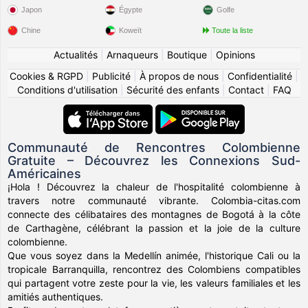
Japon
Égypte
Golfe
Chine
Koweït
Toute la liste
Actualités
|
Arnaqueurs
|
Boutique
|
Opinions
Cookies & RGPD
|
Publicité
|
À propos de nous
|
Confidentialité
|
Conditions d'utilisation
|
Sécurité des enfants
|
Contact
|
FAQ
Communauté de Rencontres Colombienne
Gratuite – Découvrez les Connexions Sud-
Américaines
¡Hola ! Découvrez la chaleur de l'hospitalité colombienne à
travers notre communauté vibrante. Colombia-citas.com
connecte des célibataires des montagnes de Bogotá à la côte
de Carthagène, célébrant la passion et la joie de la culture
colombienne.
Que vous soyez dans la Medellín animée, l'historique Cali ou la
tropicale Barranquilla, rencontrez des Colombiens compatibles
qui partagent votre zeste pour la vie, les valeurs familiales et les
amitiés authentiques.