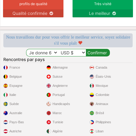
profils de qualité
Très visité
Qualité confirmée
Le meilleur
Nous travaillons dur pour vous offrir le meilleur service, soyez solidaire
s'il vous plaît
Rencontres par pays
France
Allemagne
Canada
Belgique
Suisse
États-Unis
Espagne
Angleterre
Mexique
Italie
Portugal
Colombie
Suède
Handicapés
Animaux
Australie
Maroc
Brésil
Pays-Bas
Tunisie
Philippines
Autriche
Algérie
Liban