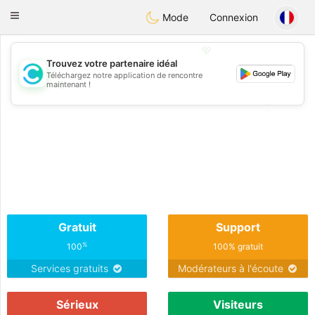
olombia
Citas
Toggle
Mode
Connexion
navigation
💖
Trouvez votre partenaire idéal
Téléchargez notre application de rencontre
💖
maintenant !
💕
💕
Gratuit
Support
%
100
100% gratuit
Services gratuits
Modérateurs à l'écoute
Sérieux
Visiteurs