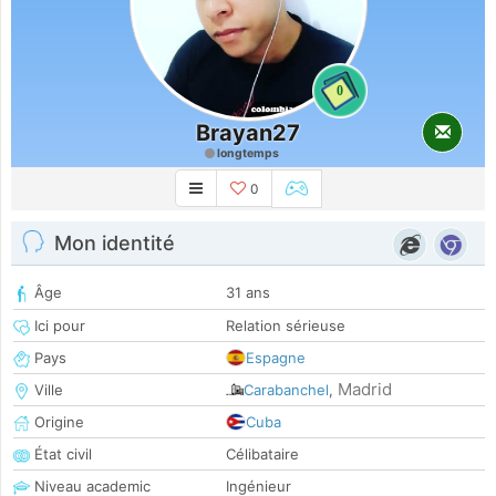
0
Brayan27
longtemps
0
Mon identité
Âge
31 ans
Ici pour
Relation sérieuse
Pays
Espagne
Madrid
Ville
Carabanchel
,
Origine
Cuba
État civil
Célibataire
Niveau academic
Ingénieur