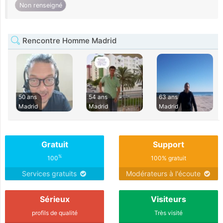
Non renseigné
Rencontre Homme Madrid
50 ans
54 ans
63 ans
Madrid
Madrid
Madrid
Gratuit
Support
%
100
100% gratuit
Services gratuits
Modérateurs à l'écoute
Sérieux
Visiteurs
profils de qualité
Très visité