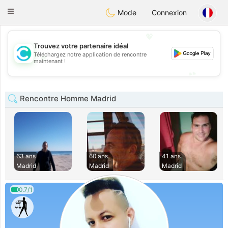
olombia
Citas
Toggle
Mode
Connexion
navigation
💖
Trouvez votre partenaire idéal
Téléchargez notre application de rencontre
💖
maintenant !
💕
💕
Rencontre Homme Madrid
63 ans
60 ans
41 ans
Madrid
Madrid
Madrid
0.7/1