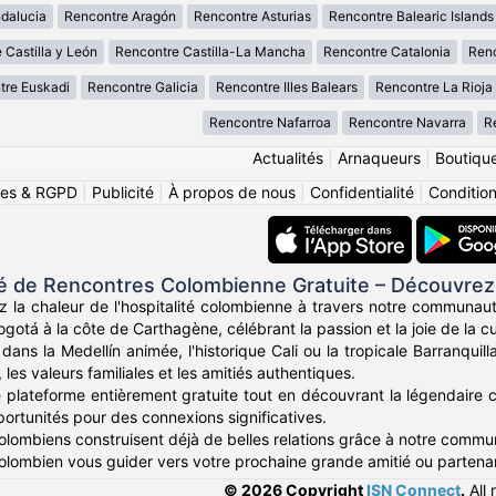
dalucia
Rencontre Aragón
Rencontre Asturias
Rencontre Balearic Islands
 Castilla y León
Rencontre Castilla-La Mancha
Rencontre Catalonia
Renc
tre Euskadi
Rencontre Galicia
Rencontre Illes Balears
Rencontre La Rioja
Rencontre Nafarroa
Rencontre Navarra
R
Actualités
|
Arnaqueurs
|
Boutiqu
ies & RGPD
|
Publicité
|
À propos de nous
|
Confidentialité
|
Conditions
de Rencontres Colombienne Gratuite – Découvrez
z la chaleur de l'hospitalité colombienne à travers notre communau
otá à la côte de Carthagène, célébrant la passion et la joie de la c
ans la Medellín animée, l'historique Cali ou la tropicale Barranqui
, les valeurs familiales et les amitiés authentiques.
e plateforme entièrement gratuite tout en découvrant la légendaire c
portunités pour des connexions significatives.
Colombiens construisent déjà de belles relations grâce à notre comm
 colombien vous guider vers votre prochaine grande amitié ou partenar
© 2026 Copyright
ISN Connect
.
All 