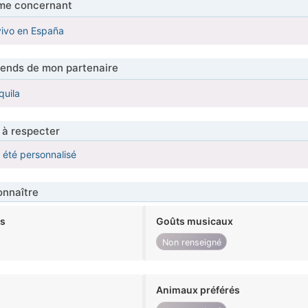
me concernant
vivo en España
tends de mon partenaire
quila
 à respecter
a été personnalisé
nnaître
ts
Goûts musicaux
Non renseigné
Animaux préférés