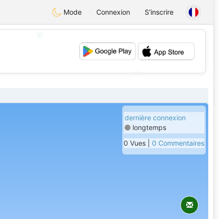
Mode
Connexion
S'inscrire
💖
💕
dernière connexion
longtemps
0 Vues |
0 Commentaires