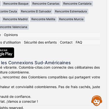
Rencontre Basque
Rencontre Canarias
Rencontre Cantabria
ontre Ceuta
Rencontre El Salvador
Rencontre Estremadura
Rencontre Madrid
Rencontre Melilla
Rencontre Murcia
encontre Valenciana
e
|
Opinions
 d'utilisation
|
Sécurité des enfants
|
Contact
|
FAQ
 les Connexions Sud-Américaines
té vibrante. Colombia-citas.com connecte des célibataires des
ulture colombienne.
lla, rencontrez des Colombiens compatibles qui partagent votre
haleur et convivialité colombiennes. Pas de frais cachés, juste
unauté de confiance.
Assistance
iat. ¡Vamos a conectar !
rights reserved.