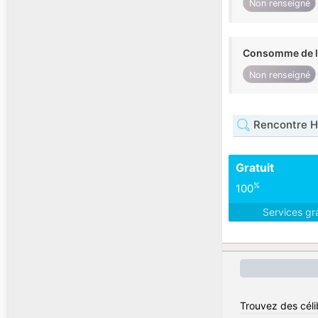
Non renseigné
Consomme de l'
Non renseigné
Rencontre H
Gratuit
%
100
Services gr
Trouvez des céli