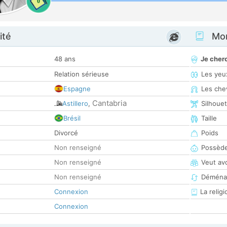
0
ité
Mon
48 ans
Je cher
Relation sérieuse
Les yeu
Espagne
Les che
Cantabria
Astillero
,
Silhoue
Brésil
Taille
Divorcé
Poids
Non renseigné
Possède
Non renseigné
Veut av
Non renseigné
Déména
Connexion
La religi
Connexion