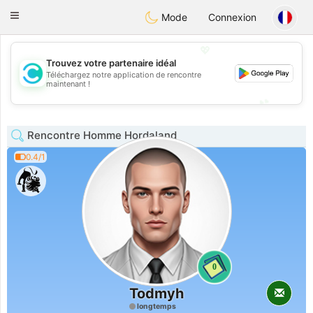
olombia
Citas
Toggle
Mode
Connexion
navigation
💖
Trouvez votre partenaire idéal
Téléchargez notre application de rencontre
💖
maintenant !
💕
💕
Rencontre Homme Hordaland
0.4/1
0
Todmyh
longtemps