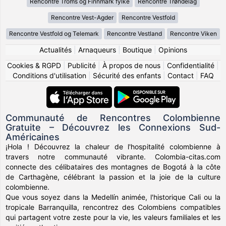
Rencontre Troms og Finnmark fylke
Rencontre Trøndelag
Rencontre Vest-Agder
Rencontre Vestfold
Rencontre Vestfold og Telemark
Rencontre Vestland
Rencontre Viken
Actualités
|
Arnaqueurs
|
Boutique
|
Opinions
Cookies & RGPD
|
Publicité
|
À propos de nous
|
Confidentialité
|
Conditions d'utilisation
|
Sécurité des enfants
|
Contact
|
FAQ
Communauté de Rencontres Colombienne
Gratuite – Découvrez les Connexions Sud-
Américaines
¡Hola ! Découvrez la chaleur de l'hospitalité colombienne à
travers notre communauté vibrante. Colombia-citas.com
connecte des célibataires des montagnes de Bogotá à la côte
de Carthagène, célébrant la passion et la joie de la culture
colombienne.
Que vous soyez dans la Medellín animée, l'historique Cali ou la
tropicale Barranquilla, rencontrez des Colombiens compatibles
qui partagent votre zeste pour la vie, les valeurs familiales et les