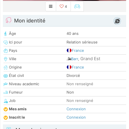
4
Mon identité
Âge
40 ans
Ici pour
Relation sérieuse
Pays
France
Grand Est
Ville
Barr
,
Origine
France
État civil
Divorcé
Niveau academic
Non renseigné
Fumeur
Non
Job
Non renseigné
Mes amis
Connexion
Inscrit le
Connexion