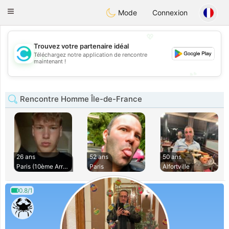
olombia
Citas
Toggle
Mode
Connexion
navigation
💖
Trouvez votre partenaire idéal
Téléchargez notre application de rencontre
💖
maintenant !
💕
💕
Rencontre Homme Île-de-France
26 ans
52 ans
50 ans
Paris (10ème Arron
Paris
Alfortville
0.8/1