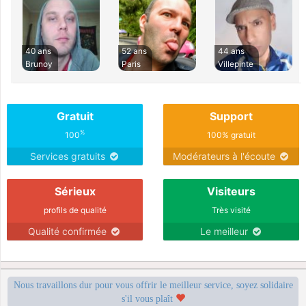
40 ans
52 ans
44 ans
Brunoy
Paris
Villepinte
Gratuit
Support
%
100
100% gratuit
Services gratuits
Modérateurs à l'écoute
Sérieux
Visiteurs
profils de qualité
Très visité
Qualité confirmée
Le meilleur
Nous travaillons dur pour vous offrir le meilleur service, soyez solidaire
s'il vous plaît