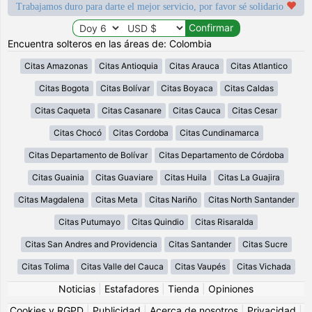
Trabajamos duro para darte el mejor servicio, por favor sé solidario
Encuentra solteros en las áreas de: Colombia
Citas Amazonas
Citas Antioquia
Citas Arauca
Citas Atlantico
Citas Bogota
Citas Bolívar
Citas Boyaca
Citas Caldas
Citas Caqueta
Citas Casanare
Citas Cauca
Citas Cesar
Citas Chocó
Citas Cordoba
Citas Cundinamarca
Citas Departamento de Bolívar
Citas Departamento de Córdoba
Citas Guainia
Citas Guaviare
Citas Huila
Citas La Guajira
Citas Magdalena
Citas Meta
Citas Nariño
Citas North Santander
Citas Putumayo
Citas Quindio
Citas Risaralda
Citas San Andres and Providencia
Citas Santander
Citas Sucre
Citas Tolima
Citas Valle del Cauca
Citas Vaupés
Citas Vichada
Noticias
|
Estafadores
|
Tienda
|
Opiniones
Cookies y RGPD
|
Publicidad
|
Acerca de nosotros
|
Privacidad
|