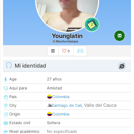
2
Younglatin
Mucho tiempo
0
Mi identidad
Age
27 años
Aquí para
Amistad
País
Colombia
Valle del Cauca
City
Santiago de Cali
,
Origin
Colombia
Estado civil
Soltera
Nivel académico
No especificado