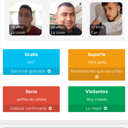
38 años
30 años
27 años
La Union
La Union
Cali
Gratis
Soporte
%
100
100% gratis
Servicios gratuitos
Moderadores que escuchan
Serio
Visitantes
perfiles de calidad
Muy visitado
Calidad confirmada
Lo mejor