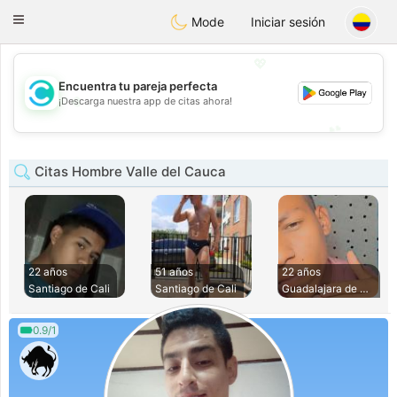
olombia
Citas
Toggle
Mode
Iniciar sesión
navigation
💖
Encuentra tu pareja perfecta
💖
¡Descarga nuestra app de citas ahora!
💕
💕
Citas Hombre Valle del Cauca
22 años
51 años
22 años
Santiago de Cali
Santiago de Cali
Guadalajara de Bug
0.9/1