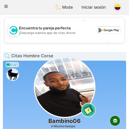
olombia
Citas
Toggle
Mode
Iniciar sesión
navigation
💖
Encuentra tu pareja perfecta
💖
¡Descarga nuestra app de citas ahora!
💕
💕
Citas Hombre Corse
0.8/1
1
Bambino06
Mucho tiempo