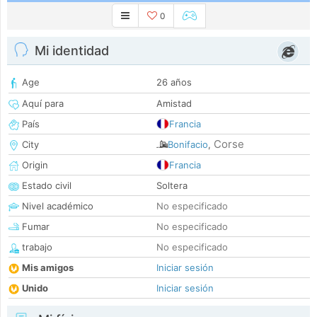
0
Mi identidad
Age
26 años
Aquí para
Amistad
País
Francia
Corse
City
Bonifacio
,
Origin
Francia
Estado civil
Soltera
Nivel académico
No especificado
Fumar
No especificado
trabajo
No especificado
Mis amigos
Iniciar sesión
Unido
Iniciar sesión