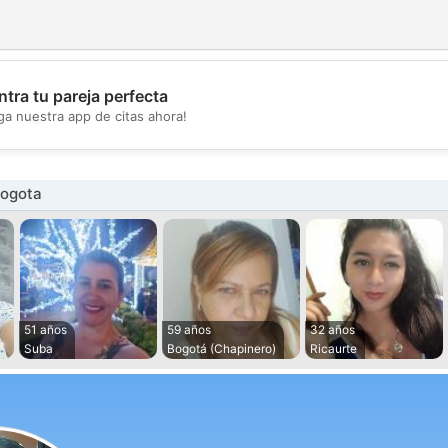
tra tu pareja perfecta
💖
ga nuestra app de citas ahora!
💕
Bogota
51 años
59 años
32 años
Suba
Bogotá (Chapinero)
Ricaurte