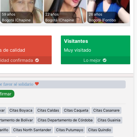
59 años
22 años
26 años
Bogotá (Chapine
Bogotá (Chapine
Bogotá (Fontibo
Visitantes
s de calidad
Muy visitado
lidad confirmada
Lo mejor
r favor sé solidario
var
Citas Boyaca
Citas Caldas
Citas Caqueta
Citas Casanare
rtamento de Bolívar
Citas Departamento de Córdoba
Citas Guainia
ariño
Citas North Santander
Citas Putumayo
Citas Quindio