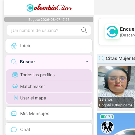
olombia
Citas
Bogota 2026-08-07 17:25
Encuen
¡Descar
Inicio
Citas Mujer 
Buscar
Todos los perfiles
Matchmaker
Usar el mapa
38 años
Bogotá (Chapinero)
Mis Mensajes
0.7/1
Chat