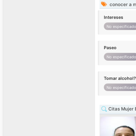
conocer a m
Intereses
No especificad
Paseo
No especificad
Tomar alcohol?
No especificad
Citas Mujer