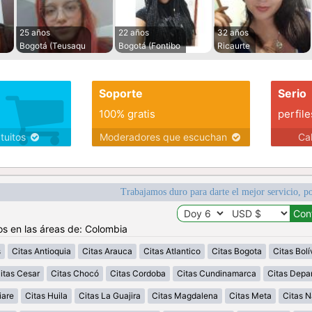
25 años
22 años
32 años
Bogotá (Teusaqu
Bogotá (Fontibo
Ricaurte
Soporte
Serio
100% gratis
perfile
atuitos
Moderadores que escuchan
Ca
Trabajamos duro para darte el mejor servicio, po
os en las áreas de: Colombia
s
Citas Antioquia
Citas Arauca
Citas Atlantico
Citas Bogota
Citas Bolí
itas Cesar
Citas Chocó
Citas Cordoba
Citas Cundinamarca
Citas Depa
iare
Citas Huila
Citas La Guajira
Citas Magdalena
Citas Meta
Citas N