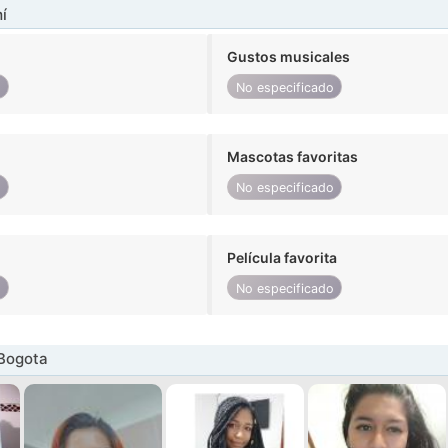
í
Gustos musicales
o
No especificado
Mascotas favoritas
o
No especificado
Película favorita
o
No especificado
 Bogota