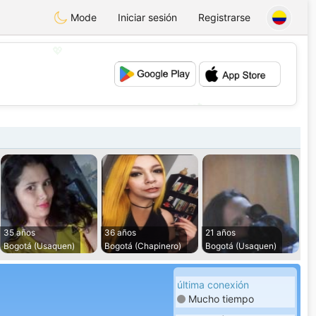
Mode
Iniciar sesión
Registrarse
💖
💕
35 años
36 años
21 años
Bogotá (Usaquen)
Bogotá (Chapinero)
Bogotá (Usaquen)
última conexión
Mucho tiempo