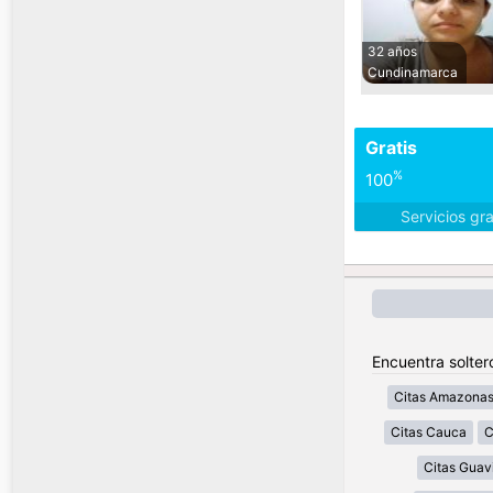
32 años
Cundinamarca
Gratis
%
100
Servicios gr
Encuentra solter
Citas Amazona
Citas Cauca
C
Citas Guav