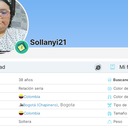
Sollanyi21
2
dad
Mi f
38 años
Buscan
Relación seria
Color d
Colombia
Color d
Bogota
Bogotá (Chapinero)
,
Tipo de
Colombia
Tamaño
Soltera
Peso