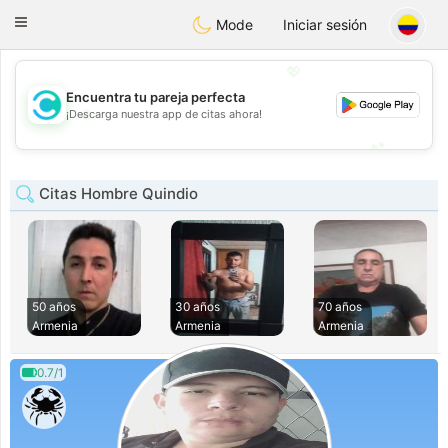
olombia
Citas
Toggle
Mode
Iniciar sesión
navigation
💖
Encuentra tu pareja perfecta
💖
¡Descarga nuestra app de citas ahora!
💕
💕
Citas Hombre Quindio
50 años
30 años
70 años
Armenia
Armenia
Armenia
0.7/1