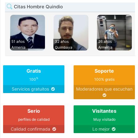
Citas Hombre Quindio
51 años
32 años
26 años
Armenia
Quimbaya
Armenia
Gratis
Soporte
%
100
100% gratis
Servicios gratuitos
Moderadores que escuchan
Serio
Visitantes
perfiles de calidad
Muy visitado
Calidad confirmada
Lo mejor