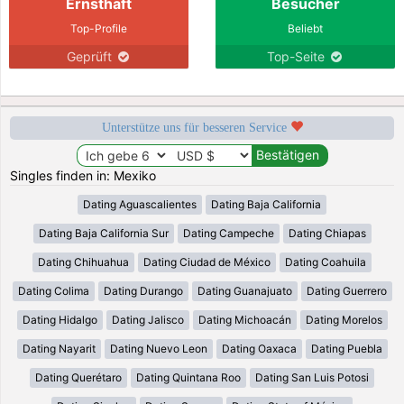
Ernsthaft
Besucher
Top-Profile
Beliebt
Geprüft
Top-Seite
Unterstütze uns für besseren Service
Singles finden in: Mexiko
Dating Aguascalientes
Dating Baja California
Dating Baja California Sur
Dating Campeche
Dating Chiapas
Dating Chihuahua
Dating Ciudad de México
Dating Coahuila
Dating Colima
Dating Durango
Dating Guanajuato
Dating Guerrero
Dating Hidalgo
Dating Jalisco
Dating Michoacán
Dating Morelos
Dating Nayarit
Dating Nuevo Leon
Dating Oaxaca
Dating Puebla
Dating Querétaro
Dating Quintana Roo
Dating San Luis Potosi