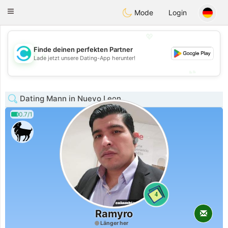
olombia
Citas
Toggle
Mode
Login
navigation
💖
Finde deinen perfekten Partner
💖
Lade jetzt unsere Dating-App herunter!
💕
💕
Dating Mann in Nuevo Leon
0.7/1
4
Ramyro
Länger her