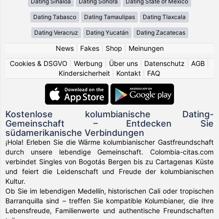
Dating Sinaloa
Dating Sonora
Dating State of México
Dating Tabasco
Dating Tamaulipas
Dating Tlaxcala
Dating Veracruz
Dating Yucatán
Dating Zacatecas
News
|
Fakes
|
Shop
|
Meinungen
Cookies & DSGVO
|
Werbung
|
Über uns
|
Datenschutz
|
AGB
|
Kindersicherheit
|
Kontakt
|
FAQ
Kostenlose kolumbianische Dating-
Gemeinschaft – Entdecken Sie
südamerikanische Verbindungen
¡Hola! Erleben Sie die Wärme kolumbianischer Gastfreundschaft
durch unsere lebendige Gemeinschaft. Colombia-citas.com
verbindet Singles von Bogotás Bergen bis zu Cartagenas Küste
und feiert die Leidenschaft und Freude der kolumbianischen
Kultur.
Ob Sie im lebendigen Medellín, historischen Cali oder tropischen
Barranquilla sind – treffen Sie kompatible Kolumbianer, die Ihre
Lebensfreude, Familienwerte und authentische Freundschaften