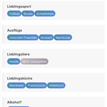
Lieblingssport
Fußball
Boxen
Schwimmen
Ausflüge
Zwischen Freunden
Konzert
Nachtclub
Lieblingstiere
Hunde
Nicht angegeben
Lieblingsküche
Mexikaner
Französisch
Diätetisch
Alkohol?