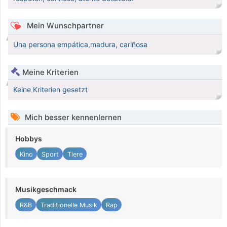
Mein Wunschpartner
Una persona empática,madura, cariñosa
Meine Kriterien
Keine Kriterien gesetzt
Mich besser kennenlernen
Hobbys
Kino
Sport
Tiere
Musikgeschmack
R&B
Traditionelle Musik
Rap