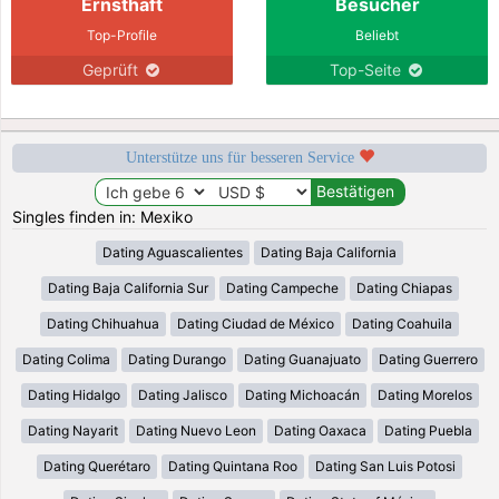
Ernsthaft
Besucher
Top-Profile
Beliebt
Geprüft
Top-Seite
Unterstütze uns für besseren Service
Singles finden in: Mexiko
Dating Aguascalientes
Dating Baja California
Dating Baja California Sur
Dating Campeche
Dating Chiapas
Dating Chihuahua
Dating Ciudad de México
Dating Coahuila
Dating Colima
Dating Durango
Dating Guanajuato
Dating Guerrero
Dating Hidalgo
Dating Jalisco
Dating Michoacán
Dating Morelos
Dating Nayarit
Dating Nuevo Leon
Dating Oaxaca
Dating Puebla
Dating Querétaro
Dating Quintana Roo
Dating San Luis Potosi