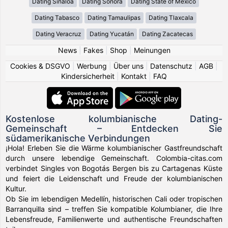
Dating Sinaloa
Dating Sonora
Dating State of México
Dating Tabasco
Dating Tamaulipas
Dating Tlaxcala
Dating Veracruz
Dating Yucatán
Dating Zacatecas
News
|
Fakes
|
Shop
|
Meinungen
Cookies & DSGVO
|
Werbung
|
Über uns
|
Datenschutz
|
AGB
|
Kindersicherheit
|
Kontakt
|
FAQ
Kostenlose kolumbianische Dating-
Gemeinschaft – Entdecken Sie
südamerikanische Verbindungen
¡Hola! Erleben Sie die Wärme kolumbianischer Gastfreundschaft
durch unsere lebendige Gemeinschaft. Colombia-citas.com
verbindet Singles von Bogotás Bergen bis zu Cartagenas Küste
und feiert die Leidenschaft und Freude der kolumbianischen
Kultur.
Ob Sie im lebendigen Medellín, historischen Cali oder tropischen
Barranquilla sind – treffen Sie kompatible Kolumbianer, die Ihre
Lebensfreude, Familienwerte und authentische Freundschaften