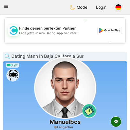
olombia
Citas
Toggle
Mode
Login
navigation
💖
Finde deinen perfekten Partner
💖
Lade jetzt unsere Dating-App herunter!
💕
💕
Dating Mann in Baja California Sur
0.9/1
4
Manuelbcs
Länger her