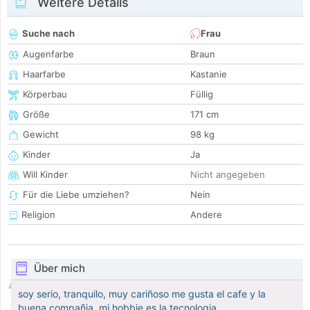
Weitere Details
Suche nach
Frau
Augenfarbe
Braun
Haarfarbe
Kastanie
Körperbau
Füllig
Größe
171 cm
Gewicht
98 kg
Kinder
Ja
Will Kinder
Nicht angegeben
Für die Liebe umziehen?
Nein
Religion
Andere
Über mich
soy serio, tranquilo, muy cariñoso me gusta el cafe y la
buena compañia, mi hobbie es la tecnologia