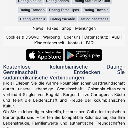
Dating Sinaloa
Dating Sonora
Dating State of México
Dating Tabasco
Dating Tamaulipas
Dating Tlaxcala
Dating Veracruz
Dating Yucatán
Dating Zacatecas
News
|
Fakes
|
Shop
|
Meinungen
Cookies & DSGVO
|
Werbung
|
Über uns
|
Datenschutz
|
AGB
|
Kindersicherheit
|
Kontakt
|
FAQ
Kostenlose kolumbianische Dating-
Gemeinschaft – Entdecken Sie
südamerikanische Verbindungen
¡Hola! Erleben Sie die Wärme kolumbianischer Gastfreundschaft
durch unsere lebendige Gemeinschaft. Colombia-citas.com
verbindet Singles von Bogotás Bergen bis zu Cartagenas Küste
und feiert die Leidenschaft und Freude der kolumbianischen
Kultur.
Ob Sie im lebendigen Medellín, historischen Cali oder tropischen
Barranquilla sind – treffen Sie kompatible Kolumbianer, die Ihre
Lebensfreude, Familienwerte und authentische Freundschaften