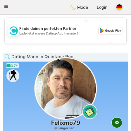
olombia
Citas
Toggle
Mode
Login
navigation
💖
Finde deinen perfekten Partner
💖
Lade jetzt unsere Dating-App herunter!
💕
💕
Dating Mann in Quintana Roo
0.7/1
2
Felixmo79
Länger her