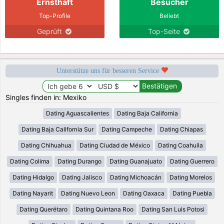
Ernsthaft
Besucher
Top-Profile
Beliebt
Geprüft
Top-Seite
Unterstütze uns für besseren Service
Singles finden in: Mexiko
Dating Aguascalientes
Dating Baja California
Dating Baja California Sur
Dating Campeche
Dating Chiapas
Dating Chihuahua
Dating Ciudad de México
Dating Coahuila
Dating Colima
Dating Durango
Dating Guanajuato
Dating Guerrero
Dating Hidalgo
Dating Jalisco
Dating Michoacán
Dating Morelos
Dating Nayarit
Dating Nuevo Leon
Dating Oaxaca
Dating Puebla
Dating Querétaro
Dating Quintana Roo
Dating San Luis Potosi